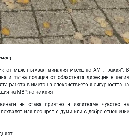
помощ
к от мъж, пътувал миналия месец по АМ „Тракия“. В
лна и пътна полиция от областната дирекция в целия
ята работа в името на спокойствието и сигурността на
ия на МВР, но не крият:
 винаги ни става приятно и изпитваме чувство на
 похвалят или поощрят с думи или с добро отношение
дният: