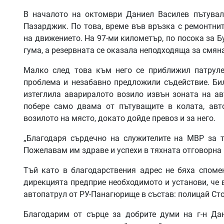
В началото на октомври Даниел Василев пътувал
Пазарджик. По това, време във връзка с ремонтнит
на движението. На 97-ми километър, по посока за Бу
гума, а резервната се оказала неподходяща за смяна
Малко след това към него се приближил патруле
проблема и незабавно предложили съдействие. Би
изтеглила авариралото возило извън зоната на а
побере само двама от пътуващите в колата, авт
возилото на място, докато дойде превоз и за него.
„Благодаря сърдечно на служителите на МВР за т
Пожелавам им здраве и успехи в тяхната отговорна 
Тъй като в благодарствения адрес не бяха споме
дирекцията предприе необходимото и установи, че 
автопатрул от РУ-Панагюрище в състав: полицай Сто
Благодарим от сърце за добрите думи на г-н Да