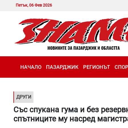
Петък, 06 Фев 2026
НАЧАЛО
ПАЗАРДЖИК
РЕГИОНЪТ
СПО
ДРУГИ
Със спукана гума и без резерв
спътниците му насред магистр