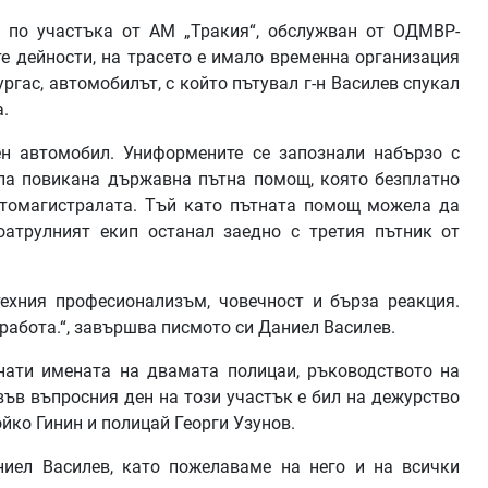
 по участъка от АМ „Тракия“, обслужван от ОДМВР-
е дейности, на трасето е имало временна организация
ргас, автомобилът, с който пътувал г-н Василев спукал
.
н автомобил. Униформените се запознали набързо с
ла повикана държавна пътна помощ, която безплатно
втомагистралата. Тъй като пътната помощ можела да
оатрулният екип останал заедно с третия пътник от
ехния професионализъм, човечност и бърза реакция.
работа.“, завършва писмото си Даниел Василев.
нати имената на двамата полицаи, ръководството на
във въпросния ден на този участък е бил на дежурство
йко Гинин и полицай Георги Узунов.
ниел Василев, като пожелаваме на него и на всички