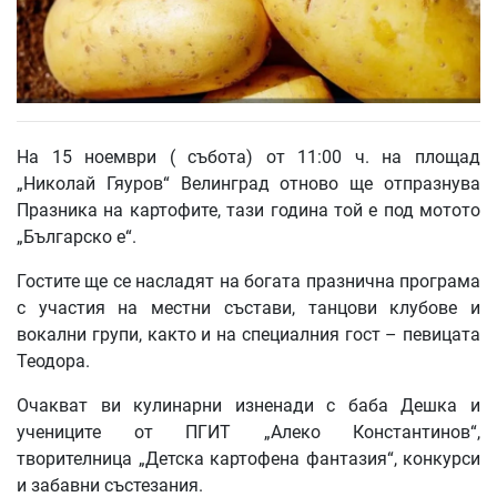
На 15 ноември ( събота) от 11:00 ч. на площад
„Николай Гяуров“ Велинград отново ще отпразнува
Празника на картофите, тази година той е под мотото
„Българско е“.
Гостите ще се насладят на богата празнична програма
с участия на местни състави, танцови клубове и
вокални групи, както и на специалния гост – певицата
Теодора.
Очакват ви кулинарни изненади с баба Дешка и
учениците от ПГИТ „Алеко Константинов“,
творителница „Детска картофена фантазия“, конкурси
и забавни състезания.