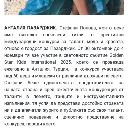
АНТАЛИЯ
-ПАЗАРДЖИК
.
Стефани Попова, която вече
има няколко спечелени титли от престижни
международни конкурси за талант, мода и красота,
отново е гордост за Пазарджик. От 30 октомври до 4
ноември тя взе участие в световното събитие Golden
Star Kids International 2025, което се провежда
ежегодно в Анталия, Турция. На конкурса участваха
над 60 деца и младежи от различни държави по света.
Стефани беше единствената представителка на
нашата страна и сред ожесточената конкуренция от
таланти в пеенето, танците и инструменталните
изпълнения, тя успя да представи достойно страната
ни и да впечатли журито и публиката със своя талант,
сценично поведение и цялостно представяне на
конкурса, поради което