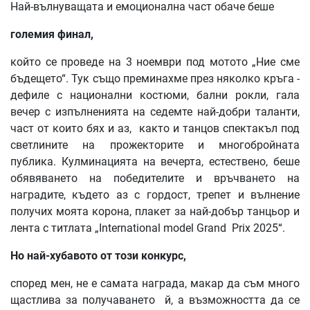
Най-вълнуващата и емоционална част обаче беше
големия
финал
,
който се проведе на 3 ноември под мотото „Ние сме
бъдещето“. Тук също преминахме през няколко кръга -
дефиле с национални костюми, бални рокли, гала
вечер с изпълненията на седемте най-добри таланти,
част от които бях и аз, както и танцов спектакъл под
светлините на прожекторите и многобройната
публика. Кулминацията на вечерта, естествено, беше
обявяването на победителите и връчването на
наградите, където аз с гордост, трепет и вълнение
получих моята корона, плакет за най-добър танцьор и
лента с титлата „International model Grand Prix 2025“.
Но
най
-хубавото
от
този
конкурс
,
според мен, не е самата награда, макар да съм много
щастлива за получаването й, а възможността да се