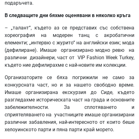
подаръчета.
В
следващите
дни
бяхме
оценявани
в
няколко
кръга
– „талант“, където аз се представих със собствена
хореография на модерен танц с акробатични
елементи; „интервю с журито“ на английски език; мода
(дефилиране). Имаше организирано модно ревю на
различни дизайнери, част от VIP Fashion Week Turkey,
където ние дефилирахме с най-новите им колекции.
Организаторите се бяха погрижили не само за
конкурсната част, но и за нашето свободно време.
Имаше организирана екскурзия до Сиде, където
разгледахме историческата част на града и основните
забележителности. За сплотяването и
сприятеляването на участниците имаше организирани
различни забавления, най-интересното от които беше
хелоуинското парти и пяна парти край морето.