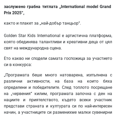
заслужено
грабна
титлата
„
International
model
Grand
Prix
2025“,
както и плакет за „най-добър танцьор“.
Golden Star Kids International е артистична платформа,
която обединява талантливи и креативни деца от цял
свят на международна сцена.
Ето какво ни сподели самата госпожица за участието
си в конкурса:
„Програмата беше много натоварена, изпълнена с
различни активности, на база на които бяха
определени и победителите. След топлото посрещане
на „червения“ килим, програмата започна с ден на
нациите и приятелството, където всеки участник
представи страната и културата си по най-интересен
начин, а участниците си разменихме малки сувенирни