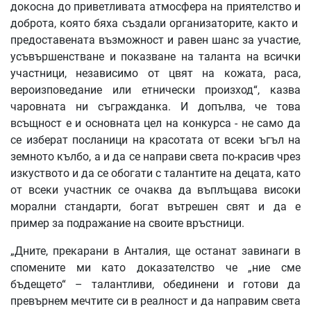
докосна до приветливата атмосфера на приятелство и
доброта, която бяха създали организаторите, както и
предоставената възможност и равен шанс за участие,
усъвършенстване и показване на таланта на всички
участници, независимо от цвят на кожата, раса,
вероизповедание или етнически произход“, казва
чаровната ни съгражданка. И допълва, че това
всъщност е и основната цел на конкурса - не само да
се изберат посланици на красотата от всеки ъгъл на
земното кълбо, а и да се направи света по-красив чрез
изкуството и да се обогати с талантите на децата, като
от всеки участник се очаква да въплъщава високи
морални стандарти, богат вътрешен свят и да е
пример за подражание на своите връстници.
„Дните, прекарани в Анталия, ще останат завинаги в
спомените ми като доказателство че „ние сме
бъдещето“ – талантливи, обединени и готови да
превърнем мечтите си в реалност и да направим света