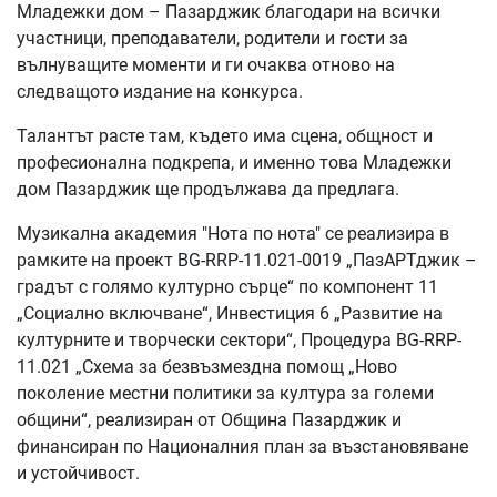
Младежки дом – Пазарджик благодари на всички
участници, преподаватели, родители и гости за
вълнуващите моменти и ги очаква отново на
следващото издание на конкурса.
Талантът расте там, където има сцена, общност и
професионална подкрепа, и именно това Младежки
дом Пазарджик ще продължава да предлага.
Музикална академия "Нота по нота" се реализира в
рамките на проект BG-RRP-11.021-0019 „ПазАРТджик –
градът с голямо културно сърце“ по компонент 11
„Социално включване“, Инвестиция 6 „Развитие на
културните и творчески сектори“, Процедура BG-RRP-
11.021 „Схема за безвъзмездна помощ „Ново
поколение местни политики за култура за големи
общини“, реализиран от Община Пазарджик и
финансиран по Националния план за възстановяване
и устойчивост.