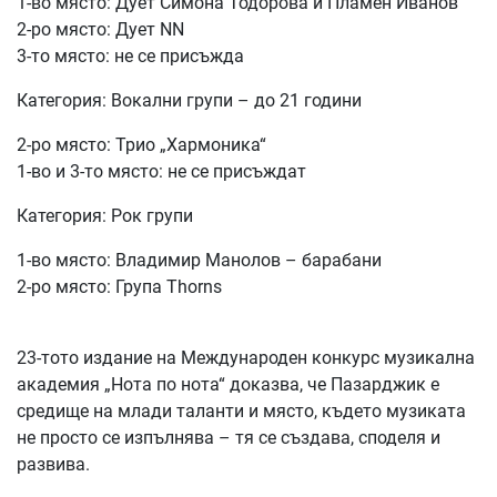
1-во място: Дует Симона Тодорова и Пламен Иванов
2-ро място: Дует NN
3-то място: не се присъжда
Категория: Вокални групи – до 21 години
2-ро място: Трио „Хармоника“
1-во и 3-то място: не се присъждат
Категория: Рок групи
1-во място: Владимир Манолов – барабани
2-ро място: Група Thorns
23-тото издание на Международен конкурс музикална
академия „Нота по нота“ доказва, че Пазарджик е
средище на млади таланти и място, където музиката
не просто се изпълнява – тя се създава, споделя и
развива.