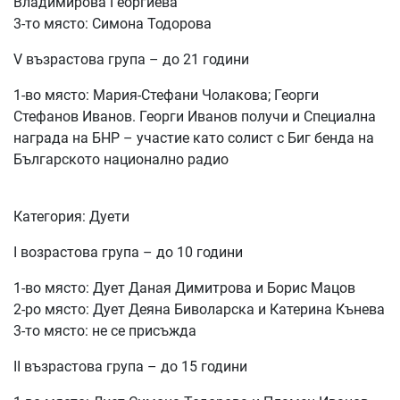
Владимирова Георгиева
3-то място: Симона Тодорова
V възрастова група – до 21 години
1-во място: Мария-Стефани Чолакова; Георги
Стефанов Иванов. Георги Иванов получи и Специална
награда на БНР – участие като солист с Биг бенда на
Българското национално радио
Категория: Дуети
I возрастова група – до 10 години
1-во място: Дует Даная Димитрова и Борис Мацов
2-ро място: Дует Деяна Биволарска и Катерина Кънева
3-то място: не се присъжда
II възрастова група – до 15 години