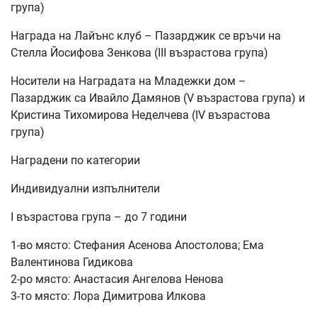
група)
Награда на Лайънс клуб – Пазарджик се връчи на
Стелла Йосифова Зенкова (III възрастова група)
Носители на Наградата на Младежки дом –
Пазарджик са Ивайло Дамянов (V възрастова група) и
Кристина Тихомирова Неделчева (IV възрастова
група)
Наградени по категории
Индивидуални изпълнители
I възрастова група – до 7 години
1-во място: Стефания Асенова Апостолова; Ема
Валентинова Гидикова
2-ро място: Анастасия Ангелова Ненова
3-то място: Лора Димитрова Илкова