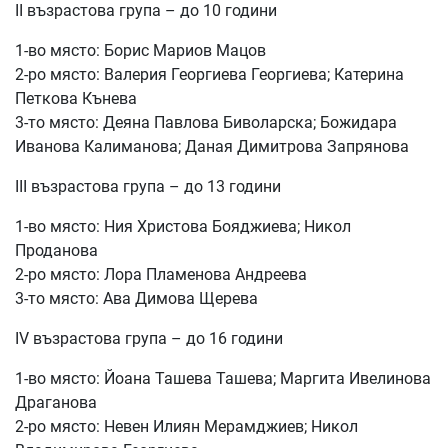
II възрастова група – до 10 години
1-во място: Борис Мариов Мацов
2-ро място: Валерия Георгиева Георгиева; Катерина
Петкова Кънева
3-то място: Деяна Павлова Биволарска; Божидара
Иванова Калиманова; Даная Димитрова Запрянова
III възрастова група – до 13 години
1-во място: Ния Христова Бояджиева; Никол
Проданова
2-ро място: Лора Пламенова Андреева
3-то място: Ава Димова Щерева
IV възрастова група – до 16 години
1-во място: Йоана Ташева Ташева; Маргита Ивелинова
Драганова
2-ро място: Невен Илиян Мерамджиев; Никол