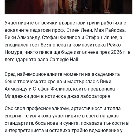
Участниците от всички възрастови групи работиха с
вокалните педагози проф. Етиен Леви, Мая Райкова,
Вики Алмазиду, Стефан Филипов и Стефан Илчев, а
специален гост бе японската композиторка Рейко
Номура, чиято пиеса ще бъде изпълнена през 2026 г. в
легендарната зала Carnegie Hall.
Сред най-емоционалните моменти на академията
беше творческата среща и мастърклас с Вики
Алмазиду и Стефан Филипов, които превърнаха
Младежки дом в истинска джаз лаборатория.
Със своя професионализъм, артистичност и топла
енергия те увлякоха участниците в света на джаз
стандартите, боса нова и суинга, показаха тънкости в
интерпретацията и оставиха трайно вдъхновение у