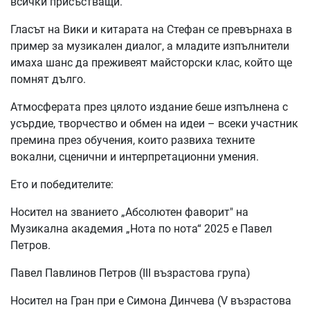
всички присъстващи.
Гласът на Вики и китарата на Стефан се превърнаха в
пример за музикален диалог, а младите изпълнители
имаха шанс да преживеят майсторски клас, който ще
помнят дълго.
Атмосферата през цялото издание беше изпълнена с
усърдие, творчество и обмен на идеи – всеки участник
премина през обучения, които развиха техните
вокални, сценични и интерпретационни умения.
Ето и победителите:
Носител на званието „Абсолютен фаворит" на
Музикална академия „Нота по нота“ 2025 е Павел
Петров.
Павел Павлинов Петров (III възрастова група)
Носител на Гран при е Симона Динчева (V възрастова