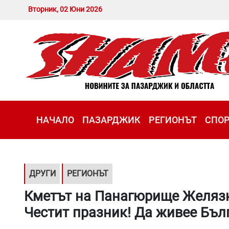
Вторник, 02 Юни 2026
НАЧАЛО
ПАЗАРДЖИК
РЕГИОНЪТ
СПО
ДРУГИ
РЕГИОНЪТ
Кметът на Панагюрище Желязко
Честит празник! Да живее Бъл