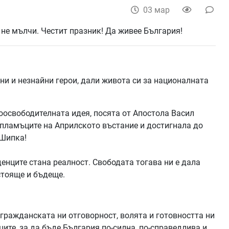
03 мар
ни и незнайни герои, дали живота си за националната
оосвободителната идея, посята от Апостола Васил
 пламъците на Априлското въстание и достигнала до
 Шипка!
енците стана реалност. Свободата тогава ни е дала
стояще и бъдеще.
 гражданската ни отговорност, волята и готовността ни
ите, за да бъде България по-силна, по-справедлива и