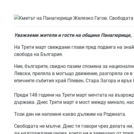
Уважаеми жители и гости на община Панагюрище,
На Трети март свеждаме глави пред подвига на знай
свобода на България.
Ние, българите, свидно пазим спомена за националн
Левски, преляла в могъщо движение, разгоряла се в
епичните събития край Плевен, Стара Загора и връх
Преди 148 години на Трети март мечтата на възрожд
държава. Днес Трети март е мост между минало, на
Този ден ни напомня какво дължим на Родината.
Свободата не мълчи. Днес тя говори чрез делата ни,
да надграждаме онова, което ни е завещано от предц