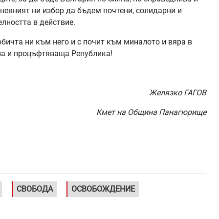
невният ни избор да бъдем почтени, солидарни и
елността в действие.
обичта ни към него и с почит към миналото и вяра в
а и процъфтяваща Република!
Желязко ГАГОВ
Кмет на Община Панагюрище
СВОБОДА
ОСВОБОЖДЕНИЕ