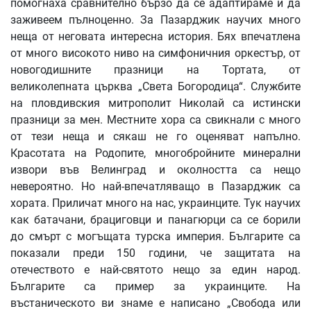
помогнаха сравнително бързо да се адаптираме и да
заживеем пълноценно. За Пазарджик научих много
неща от неговата интересна история. Бях впечатлена
от много високото ниво на симфоничния оркестър, от
новогодишните празници на Тортата, от
великолепната църква „Света Богородица“. Службите
на пловдивския митрополит Николай са истински
празници за мен. Местните хора са свикнали с много
от тези неща и сякаш не го оценяват напълно.
Красотата на Родопите, многобройните минерални
извори във Велинград и околността са нещо
невероятно. Но най-впечатляващо в Пазарджик са
хората. Приличат много на нас, украинците. Тук научих
как батачани, брациговци и панагюрци са се борили
до смърт с могъщата турска империя. Българите са
показали преди 150 години, че защитата на
отечеството е най-святото нещо за един народ.
Българите са пример за украинците. На
въстаническото ви знаме е написано „Свобода или