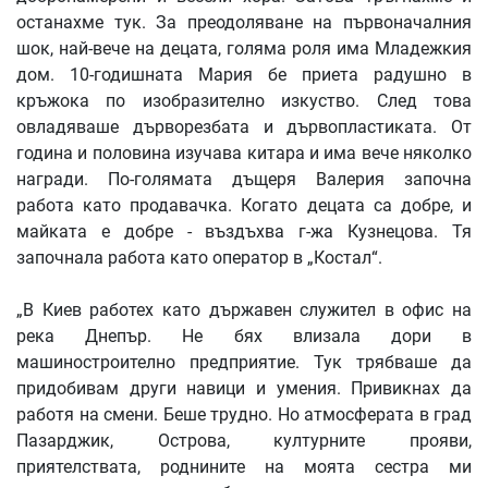
останахме тук. За преодоляване на първоначалния
шок, най-вече на децата, голяма роля има Младежкия
дом. 10-годишната Мария бе приета радушно в
кръжока по изобразително изкуство. След това
овладяваше дърворезбата и дървопластиката. От
година и половина изучава китара и има вече няколко
награди. По-голямата дъщеря Валерия започна
работа като продавачка. Когато децата са добре, и
майката е добре - въздъхва г-жа Кузнецова. Тя
започнала работа като оператор в „Костал“.
„В Киев работех като държавен служител в офис на
река Днепър. Не бях влизала дори в
машиностроително предприятие. Тук трябваше да
придобивам други навици и умения. Привикнах да
работя на смени. Беше трудно. Но атмосферата в град
Пазарджик, Острова, културните прояви,
приятелствата, роднините на моята сестра ми