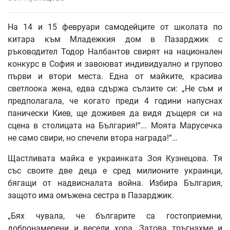
На 14 и 15 февруари самодейците от школата по
китара към Младежкия дом в Пазарджик с
ръководител Тодор Налбантов свирят на национален
конкурс в София и завоюват индивидуално и групово
първи и втори места. Една от майките, красива
светлоока жена, едва сдържа сълзите си: „Не съм и
предполагала, че когато преди 4 години напуснах
панически Киев, ще доживея да видя дъщеря си на
сцена в столицата на България!“... Моята Марусечка
не само свири, но спечели втора награда!“…
Щастливата майка е украинката Зоя Кузнецова. Тя
със своите две деца е сред милионите украинци,
бягащи от надвисналата война. Избира България,
защото има омъжена сестра в Пазарджик.
„Бях чувала, че българите са гостоприемни,
добронамерени и весели хора. Затова тръгнахме и