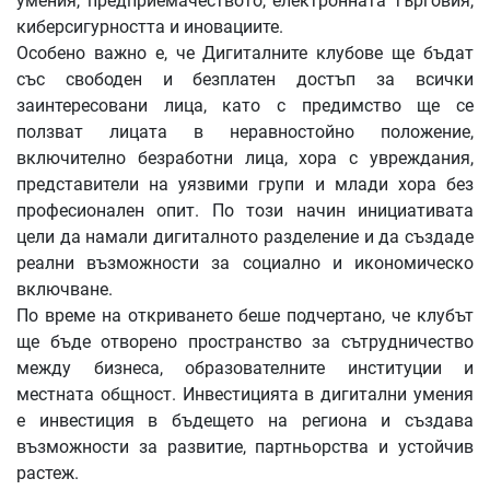
умения, предприемачеството, електронната търговия,
киберсигурността и иновациите.
Особено важно е, че Дигиталните клубове ще бъдат
със свободен и безплатен достъп за всички
заинтересовани лица, като с предимство ще се
ползват лицата в неравностойно положение,
включително безработни лица, хора с увреждания,
представители на уязвими групи и млади хора без
професионален опит. По този начин инициативата
цели да намали дигиталното разделение и да създаде
реални възможности за социално и икономическо
включване.
По време на откриването беше подчертано, че клубът
ще бъде отворено пространство за сътрудничество
между бизнеса, образователните институции и
местната общност. Инвестицията в дигитални умения
е инвестиция в бъдещето на региона и създава
възможности за развитие, партньорства и устойчив
растеж.