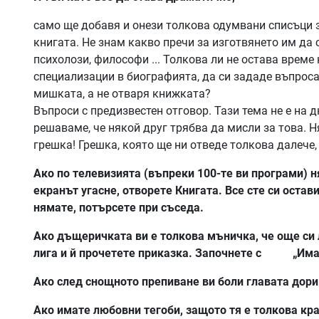
само ще добавя и онези толкова одумвани списъци з
книгата. Не знам какво пречи за изготвянето им да с
психолози, философи ... Толкова ли не остава време
специализации в биографията, да си зададе въпрос
мишката, а не отваря книжката?
Въпроси с предизвестен отговор. Тази тема не е на д
решаваме, че някой друг трябва да мисли за това. Ня
грешка! Грешка, която ще ни отведе толкова далече
Ако по телевизията (въпреки 100-те ви програми) н
екранът угасне, отворете Книгата. Все сте си оста
нямате, потърсете при съседа.
Ако дъщеричката ви е толкова мъничка, че още си
лига и й прочетете приказка. Започнете с „Имало
Ако след снощното препиване ви боли главата дори
Ако имате любовни тегоби, защото тя е толкова крас