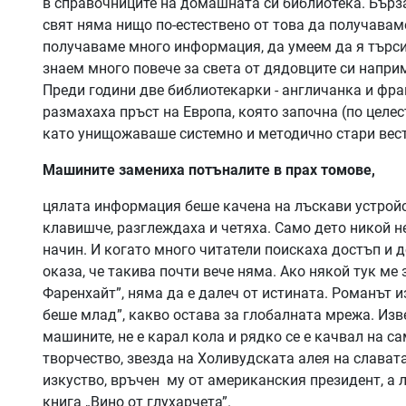
в справочниците на домашната си библиотека. Бърз
свят няма нищо по-естествено от това да получавам
получаваме много информация, да умеем да я търси
знаем много повече за света от дядовците си наприме
Преди години две библиотекарки - англичанка и фра
размахаха пръст на Европа, която започна (по целе
като унищожаваше системно и методично стари вес
Машините замениха потъналите в прах томове,
цялата информация беше качена на лъскави устройс
клавишче, разглеждаха и четяха. Само дето никой не
начин. И когато много читатели поискаха достъп и д
оказа, че такива почти вече няма. Ако някой тук ме 
Фаренхайт”, няма да е далеч от истината. Романът из
беше млад”, какво остава за глобалната мрежа. Изве
машините, не е карал кола и рядко се е качвал на с
творчество, звезда на Холивудската алея на славата
изкуство, връчен му от американския президент, а л
книга „Вино от глухарчета”.