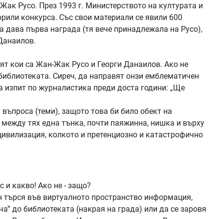
ак Русо. През 1993 г. Министерството на културата и
рили конкурса. Със свои материали се явили 600
да дава първа награда (тя вече принадлежала на Русо),
 Данаилов.
аят кои са Жан-Жак Русо и Георги Данаилов. Ако не
 библиотеката. Сиреч, да направят онзи емблематичен
а изпит по журналистика преди доста години: „Ще
въпроса (теми), защото това би било обект на
между тях една тънка, почти паяжинна, нишка и върху
цивилизация, колкото и претенциозно и катастрофично
 и какво! Ако не - защо?
ен търся във виртуалното пространство информация,
ча” до библиотеката (накрая на града) или да се заровя