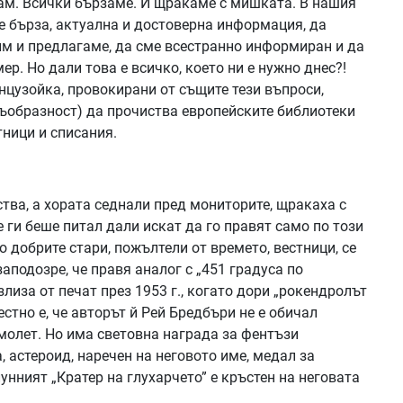
ам. Всички бързаме. И щракаме с мишката. В нашия
е бърза, актуална и достоверна информация, да
м и предлагаме, да сме всестранно информиран и да
р. Но дали това е всичко, което ни е нужно днес?!
нцузойка, провокирани от същите тези въпроси,
съобразност) да прочиства европейските библиотеки
тници и списания.
тва, а хората седнали пред мониторите, щракаха с
 ги беше питал дали искат да го правят само по този
о добрите стари, пожълтели от времето, вестници, се
заподозре, че правя аналог с „451 градуса по
лиза от печат през 1953 г., когато дори „рокендролът
стно е, че авторът й Рей Бредбъри не е обичал
амолет. Но има световна награда за фентъзи
, астероид, наречен на неговото име, медал за
унният „Кратер на глухарчето” е кръстен на неговата