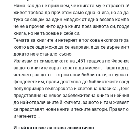
Няма как да не признаем, че книгата му е страхотна!
живот трябва да прочетем само една книга, но за да
тука се сещам за един младеж от една весела компа
че не е прочел нито една книга през живота си, горд
книга, но не търсеше и себе си.
Темата за книгите и интернет е толкова експлоатира
което все още може да се направи, е да се върне инт
докато не е станало късно.
Излизам от символиката на „451 градуса по Фаренх
защото книгите карат хората да мислят. Нашата дър
четенето, защото ... строи нови библиотеки, отпуск
фондовете им, прави достъпна до библиотеките сред
популяризира българската и световна класика. Деня
представяне на някоя забележителна книга и нейния
до най-отдалечените й кътчета, защото и там живея
се представят нови книги и техните автори. Правят 
и четенето …
И тъй като взе да става драматично,