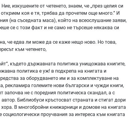
 Ние, изкушените от четенето, знаем, че „през целия си
 открием коя е тя, трябва да прочетем още много.” И
ния (на съседната маса), който на всеослушание заяви,
ееше се с този факт и не само не търсеше някаква си
на, че едва ли може да се каже нещо ново. Но това,
ересът към четенето,
айт”, където държавната политика унищожава книгите,
жавна политика е уж! в подкрепа на книгата и
а средства за оборудването им и за комплектуване на
а, рекламира големите нови български и чужди книги,
т започва не с поредния политическа скандал, а с
 автор. Библиобуси кръстосват страната и стигат дори
т хора. В многобройни книжарници и домове на книгата
се социологически проучвания за интереса към книгата