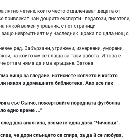
а лятно четене, които често отдалечават децата от
е привлекат най-добрите експерти - педагози, писатели,
 на някой важен управник, с пет страници
а защо невръстният му наследник щрака по цяла нощ с
невен ред. Забързани, угрижени, изнервени, уморени,
кой, на който му се плаща за тази работа. И това е
, че оттам няма да има връщане. Затова:
яма нищо за гледане, натиснете копчето и когато
вили някоя в домашната библиотека. Ако все пак
 ляга със Сънчо, пожертвайте поредната футболна
 едно време ...“
 след два аналгина, вземете една доза ”Чичовци”.
ива, че дори слънцето се спира, за да й се любува,