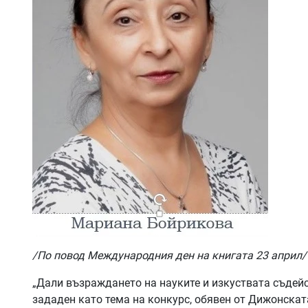
/По повод Международния ден на книгата 23 април/
„Дали възраждането на науките и изкуствата съдейс
зададен като тема на конкурс, обявен от Дижонскат