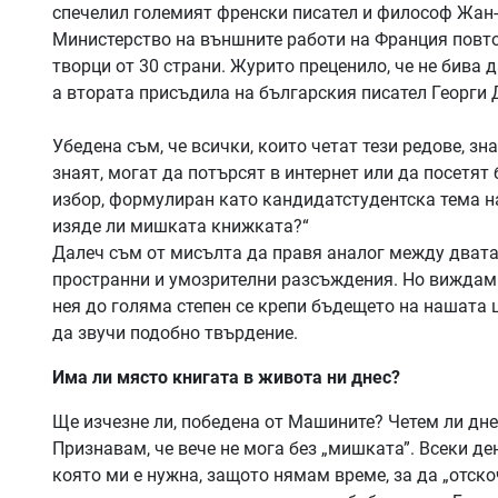
спечелил големият френски писател и философ Жан-Ж
Министерство на външните работи на Франция повто
творци от 30 страни. Журито преценило, че не бива 
а втората присъдила на българския писател Георги
Убедена съм, че всички, които четат тези редове, зн
знаят, могат да потърсят в интернет или да посетят
избор, формулиран като кандидатстудентска тема н
изяде ли мишката книжката?“
Далеч съм от мисълта да правя аналог между двата 
пространни и умозрителни разсъждения. Но виждам 
нея до голяма степен се крепи бъдещето на нашата 
да звучи подобно твърдение.
Има ли място книгата в живота ни днес?
Ще изчезне ли, победена от Машините? Четем ли днес
Признавам, че вече не мога без „мишката”. Всеки д
която ми е нужна, защото нямам време, за да „отско