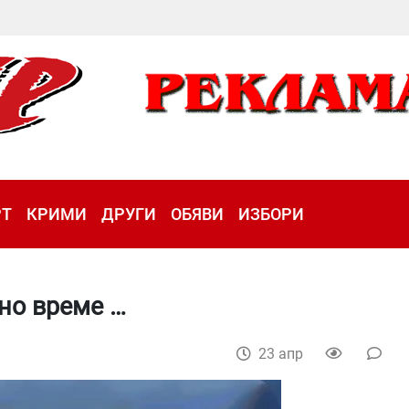
РТ
КРИМИ
ДРУГИ
ОБЯВИ
ИЗБОРИ
но време …
23 апр