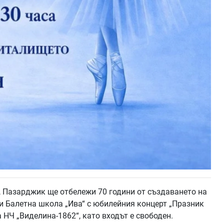
), Пазарджик ще отбележи 70 години от създаването на
и Балетна школа „Ива“ с юбилейния концерт „Празник
а НЧ „Виделина-1862“, като входът е свободен.