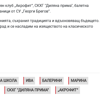
н клуб „Акрофит“, СКХГ "Диляна прима", балетна
ници от СУ „Георги Брегов“.
ленията, съхранил традицията и вдъхновяващ бъдещето.
рад и се насладим на изяществото на класическото
А ШКОЛА
ИВА
БАЛЕРИНИ
МАРИНА
СКХГ "ДИЛЯНА ПРИМА"
„АКРОФИТ“