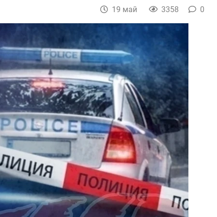
19 май
3358
0