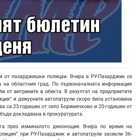
и от пазарджишки полицаи. Вчера в РУ-Пазарджик се
ра на областния град. По първоначалната информация
и от витрините в обекта. В резултат на предприетите
иция“ и дежурните автопатрули скоро била установена
ва са 23-годишен от село Боримечково и 20-годишен от
е бъде докладвана в прокуратурата.
га през изминалото денонощие. Вчера по време на
олиция“ при РУ-Пазарджик и автопатрули засекли 36-