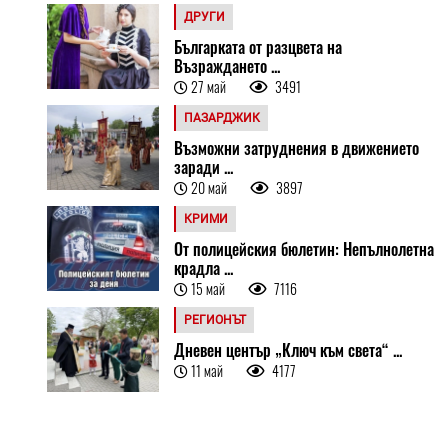
ДРУГИ
Българката от разцвета на
Възраждането ...
27 май
3491
ПАЗАРДЖИК
Възможни затруднения в движението
заради ...
20 май
3897
КРИМИ
От полицейския бюлетин: Непълнолетна
крадла ...
15 май
7116
РЕГИОНЪТ
Дневен център „Ключ към света“ ...
11 май
4177