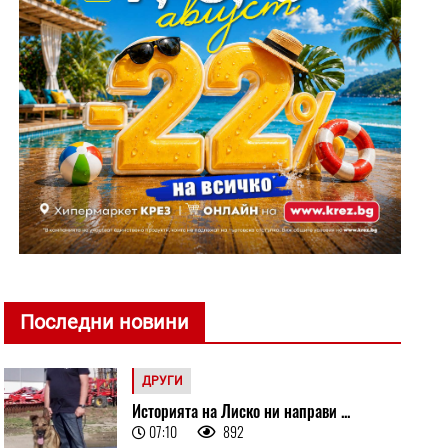
Последни новини
ДРУГИ
Историята на Лиско ни направи ...
07:10
892