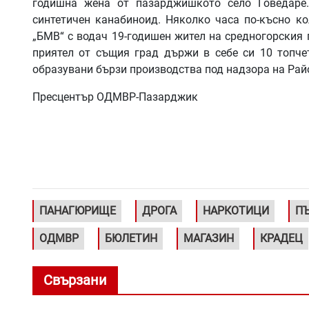
годишна жена от пазарджишкото село Говедаре.
синтетичен канабиноид. Няколко часа по-късно к
„БМВ“ с водач 19-годишен жител на средногорския г
приятел от същия град държи в себе си 10 топче
образувани бързи производства под надзора на Рай
Пресцентър ОДМВР-Пазарджик
ПАНАГЮРИЩЕ
ДРОГА
НАРКОТИЦИ
П
ОДМВР
БЮЛЕТИН
МАГАЗИН
КРАДЕЦ
Свързани