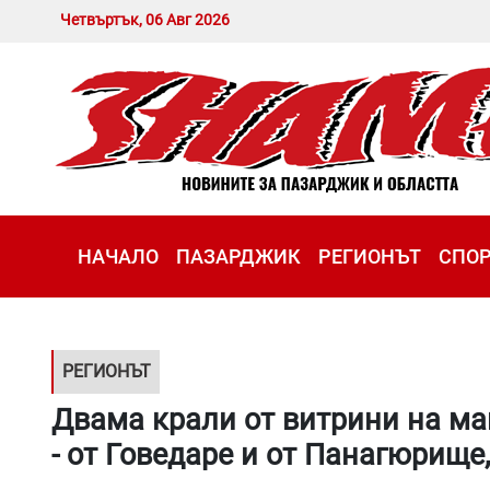
Четвъртък, 06 Авг 2026
НАЧАЛО
ПАЗАРДЖИК
РЕГИОНЪТ
СПО
РЕГИОНЪТ
Двама крали от витрини на ма
- от Говедаре и от Панагюрище,