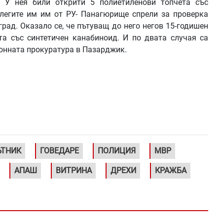
 У нея били открити 5 полиетиленови топчета със
олегите им им от РУ- Панагюрище спрели за проверка
рад. Оказало се, че пътуващ до него негов 15-годишен
та със синтетичен канабиноид. И по двата случая са
онната прокуратура в Пазарджик.
ЪТНИК
ГОВЕДАРЕ
ПОЛИЦИЯ
МВР
АПАШ
ВИТРИНА
ДРЕХИ
КРАЖБА