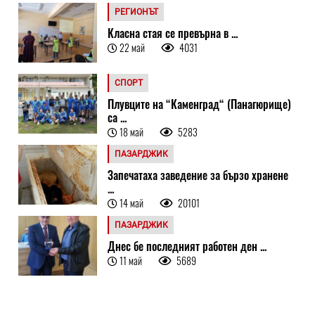
РЕГИОНЪТ
Класна стая се превърна в ...
22 май
4031
СПОРТ
Плувците на “Каменград“ (Панагюрище)
са ...
18 май
5283
ПАЗАРДЖИК
Запечатаха заведение за бързо хранене
...
14 май
20101
ПАЗАРДЖИК
Днес бе последният работен ден ...
11 май
5689