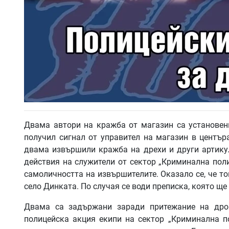
Двама автори на кражба от магазин са установен
получил сигнал от управител на магазин в центъ
двама извършили кражба на дрехи и други артикул
действия на служители от сектор „Криминална пол
самоличността на извършителите. Оказало се, че то
село Динката. По случая се води преписка, която щ
Двама са задържани заради притежание на дро
полицейска акция екипи на сектор „Криминална п