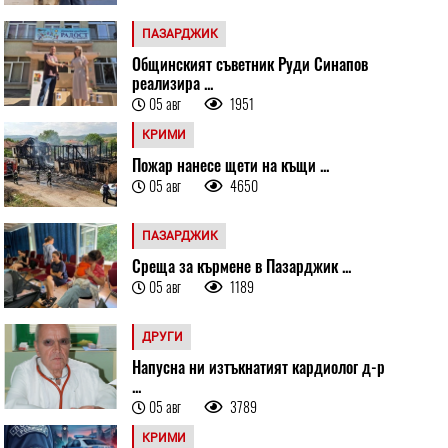
ПАЗАРДЖИК
Общинският съветник Руди Синапов
реализира ...
05 авг
1951
КРИМИ
Пожар нанесе щети на къщи ...
05 авг
4650
ПАЗАРДЖИК
Среща за кърмене в Пазарджик ...
05 авг
1189
ДРУГИ
Напусна ни изтъкнатият кардиолог д-р
...
05 авг
3789
КРИМИ