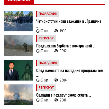
ПАЗАРДЖИК
Четиристотин нови стажанти в „Гранична
...
07 авг
1990
РЕГИОНЪТ
Продължава борбата с пожара край ...
07 авг
3092
ПАЗАРДЖИК
След намесата на народния представител
...
07 авг
2504
РЕГИОНЪТ
Овладян е пожарът около селата ...
07 авг
2081