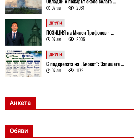
Овладян е пожарът около селата ...
07 авг
2081
ДРУГИ
ПОЗИЦИЯ на Милен Трифонов - ...
07 авг
2036
ДРУГИ
С подкрепата на „Биовет“: Запишете ...
07 авг
1172
Анкета
Обяви