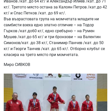
Иванов /кат. до 64 кг/ и Александър Илиев /кат. до 71
кг/. Третото място остана за Калоян Петров /кат.до 42
кг/ и Спас Петков /кат. до 69 кг/.
Във възрастовата група на момчетата младите ни
самбисти взеха едно златно отличие – на Тодор
Гърков /кат.до60 кг/, едно сребърно – на Румен
Мушев /кат.до 65 кг/ и три бронзови – на Валентин
Симонов/кат. до 38 кг/, Станимир Панчев /кат. до 50
кг/ и Георги Танчев /кат. до 65 кг/. Отборно клубът се
класира на трето място при момчетата.
Миро СИВКОВ