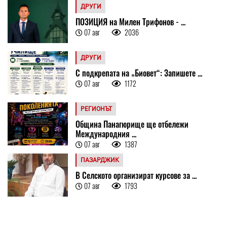
ДРУГИ
ПОЗИЦИЯ на Милен Трифонов - ...
07 авг
2036
ДРУГИ
С подкрепата на „Биовет“: Запишете ...
07 авг
1172
РЕГИОНЪТ
Община Панагюрище ще отбележи
Международния ...
07 авг
1387
ПАЗАРДЖИК
В Селското организират курсове за ...
07 авг
1793