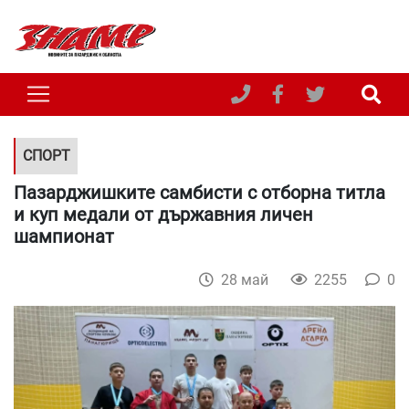
СПОРТ
Пазарджишките самбисти с отборна титла
и куп медали от държавния личен
шампионат
28 май
2255
0