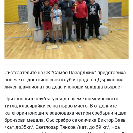
Състезателите на СК “Самбо Пазарджик“ представиха
повече от достойно своя клуб и града на Държавния
личен шампионат за деца и юноши младша възраст.
При юношите клубът успя да вземе шампионската
титла, класирайки се на първо място. В отделните
категории юношите завоюваха четири сребърни и два
бронзови медала. Със сребро се окичиха Виктор Заев
/кат.до35кг/, Светлозар Тянков /кат. до 59 кг/, Ноа