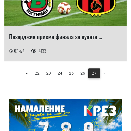
Пазарджик приема финала за купата ...
07 май
4133
«
22
23
24
25
26
27
»