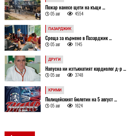
Пожар нанесе щети на къщи ...
05 авг
4554
ПАЗАРДЖИК
Среща за кърмене в Пазарджик ...
05 авг
1145
ДРУГИ
Напусна ни изтъкнатият кардиолог д-р ...
05 авг
3748
КРИМИ
Полицейският бюлетин на 5 август ...
05 авг
1624