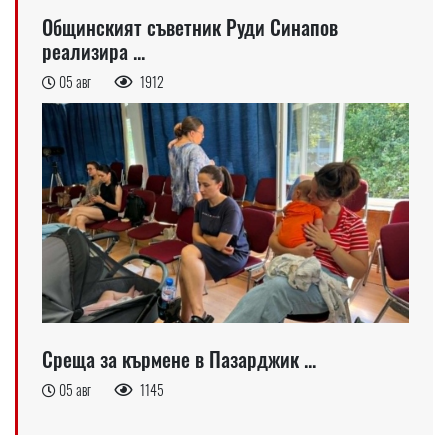
Общинският съветник Руди Синапов
реализира ...
05 авг
1912
Среща за кърмене в Пазарджик ...
05 авг
1145