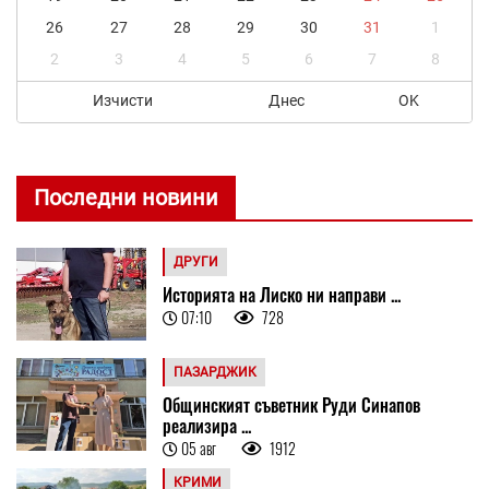
26
27
28
29
30
31
1
2
3
4
5
6
7
8
Изчисти
Днес
OK
Последни новини
ДРУГИ
Историята на Лиско ни направи ...
07:10
728
ПАЗАРДЖИК
Общинският съветник Руди Синапов
реализира ...
05 авг
1912
КРИМИ