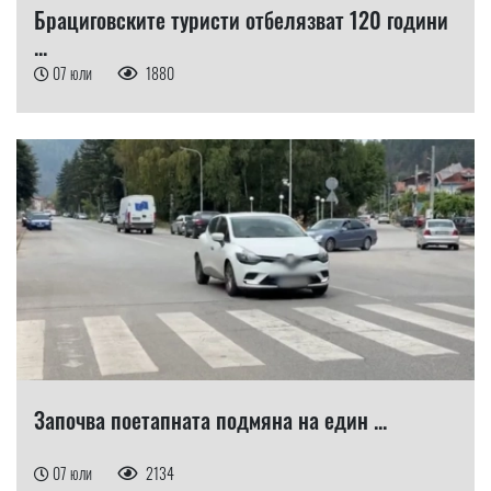
Брациговските туристи отбелязват 120 години
...
07 юли
1880
Започва поетапната подмяна на един ...
07 юли
2134