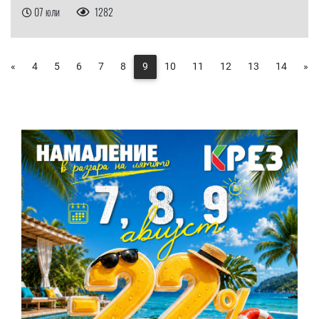
07 юли
1282
«
4
5
6
7
8
9
10
11
12
13
14
»