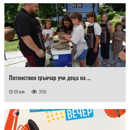
Потомствен грънчар учи деца на ...
09 юли
3156