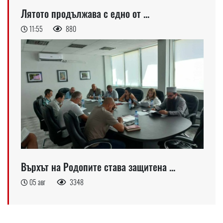
Лятото продължава с едно от ...
11:55
880
Върхът на Родопите става защитена ...
05 авг
3348