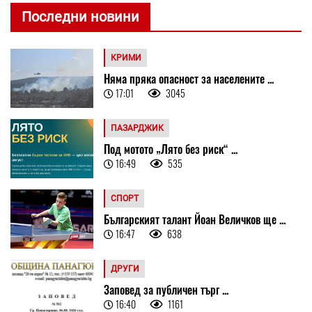
Последни новини
КРИМИ
Няма пряка опасност за населените ...
17:01
3045
ПАЗАРДЖИК
Под мотото „Лято без риск“ ...
16:49
535
СПОРТ
Българският талант Йоан Величков ще ...
16:47
638
ДРУГИ
Заповед за публичен търг ...
16:40
1161