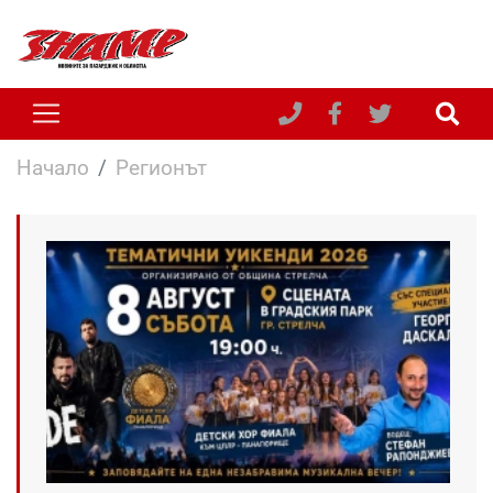
Начало
Регионът