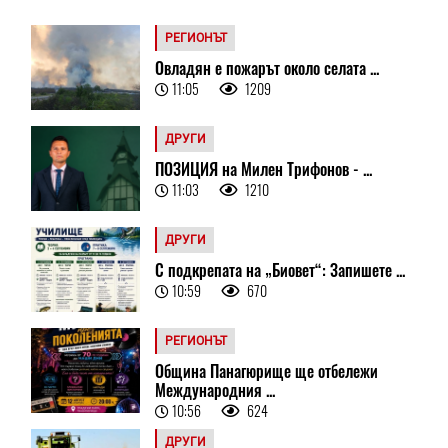
РЕГИОНЪТ
Овладян е пожарът около селата ...
11:05
1209
ДРУГИ
ПОЗИЦИЯ на Милен Трифонов - ...
11:03
1210
ДРУГИ
С подкрепата на „Биовет“: Запишете ...
10:59
670
РЕГИОНЪТ
Община Панагюрище ще отбележи
Международния ...
10:56
624
ДРУГИ