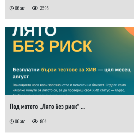
06 авг
3595
Под мотото „Лято без риск“ ...
06 авг
804