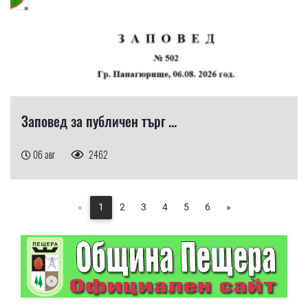
Заповед за публичен търг ...
06 авг
2462
«
1
2
3
4
5
6
»