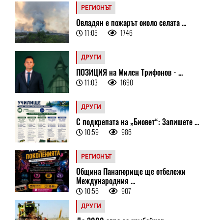
РЕГИОНЪТ
Овладян е пожарът около селата ...
11:05
1746
ДРУГИ
ПОЗИЦИЯ на Милен Трифонов - ...
11:03
1690
ДРУГИ
С подкрепата на „Биовет“: Запишете ...
10:59
986
РЕГИОНЪТ
Община Панагюрище ще отбележи
Международния ...
10:56
907
ДРУГИ