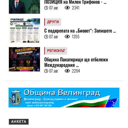
ПОЗИЦИЯ на Милен Трифонов - ...
07 авг
2341
ДРУГИ
С подкрепата на „Биовет“: Запишете ...
07 авг
1355
РЕГИОНЪТ
Община Панагюрище ще отбележи
Международния ...
07 авг
2204
АНКЕТА