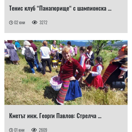
Тенис клуб “Панагюрище“ с шампионска ...
02 юни
3272
Кметът инж. Георги Павлов: Стрелча ...
01 юни
2609