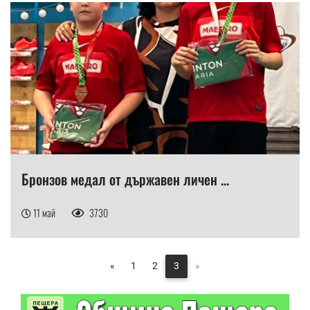
Бронзов медал от държавен личен ...
11 май
3730
«
1
2
3
»