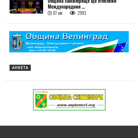
Община Панагюрище ще отбележи
Международния ...
07 авг
2993
АНКЕТА