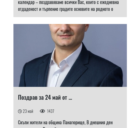
календар – поздравяваме всички Вас, които с ежедневна
отдаденост и търпение градите основите на родното о
Поздрав за 24 май от ...
23 май
1437
Скъпи жители на община Панагюрище, В днешния ден