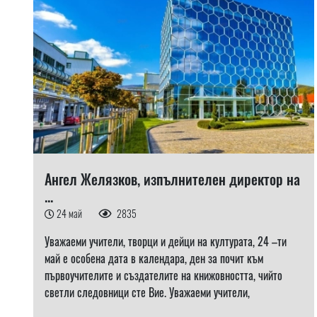
Ангел Желязков, изпълнителен директор на
...
24 май
2835
Уважаеми учители, творци и дейци на културата, 24 –ти
май е особена дата в календара, ден за почит към
първоучителите и създателите на книжовността, чийто
светли следовници сте Вие. Уважаеми учители,