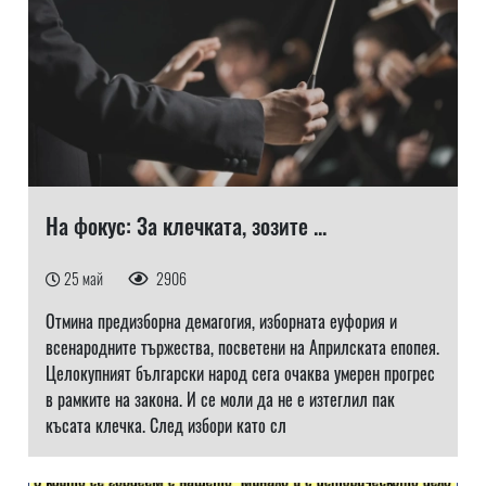
На фокус: За клечката, зозите ...
25 май
2906
Отмина предизборна демагогия, изборната еуфория и
всенародните тържества, посветени на Априлската епопея.
Целокупният български народ сега очаква умерен прогрес
в рамките на закона. И се моли да не е изтеглил пак
късата клечка. След избори като сл