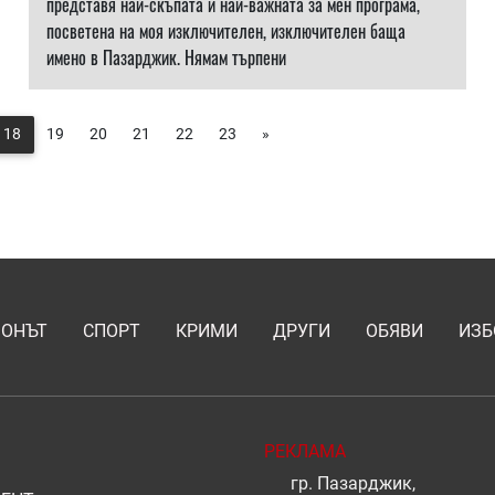
представя най-скъпата и най-важната за мен програма,
посветена на моя изключителен, изключителен баща
имено в Пазарджик. Нямам търпени
18
19
20
21
22
23
»
ИОНЪТ
СПОРТ
КРИМИ
ДРУГИ
ОБЯВИ
ИЗБ
РЕКЛАМА
гр. Пазарджик,