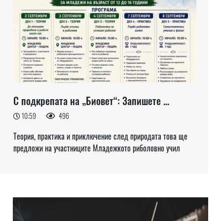
С подкрепата на „Биовет“: Запишете ...
10:59
496
Теория, практика и приключение след природата това ще
предложи на участниците Младежкото риболовно учил