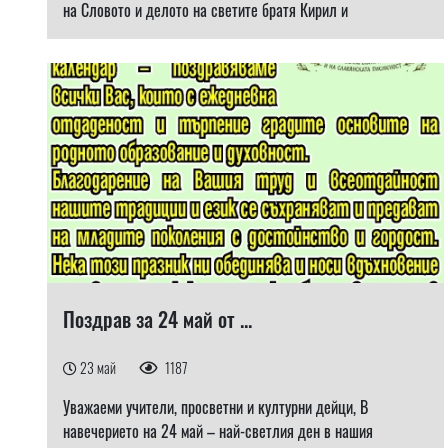
на Словото и делото на светите братя Кирил и
Поздрав за 24 май от ...
23 май
1187
Уважаеми учители, просветни и културни дейци, В
навечерието на 24 май – най-светлия ден в нашия