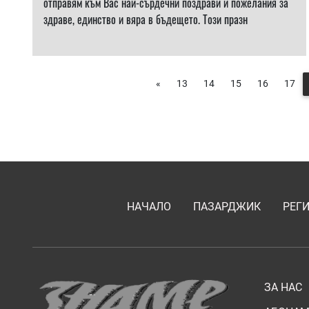
отправям към Вас най-сърдечни поздрави и пожелания за
здраве, единство и вяра в бъдещето. Този празн
«
13
14
15
16
17
НАЧАЛО
ПАЗАРДЖИК
РЕГ
ЗА НАС