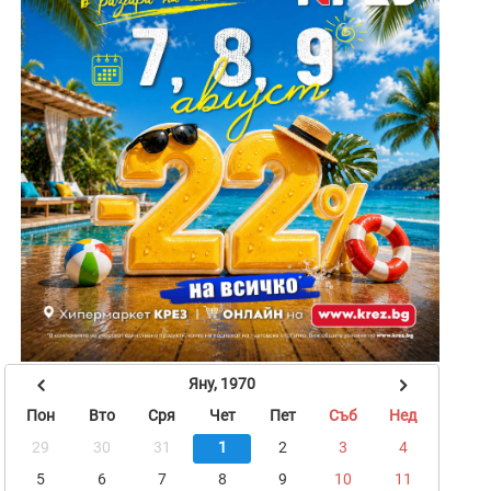
Яну, 1970
Пон
Вто
Сря
Чет
Пет
Съб
Нед
29
30
31
1
2
3
4
5
6
7
8
9
10
11