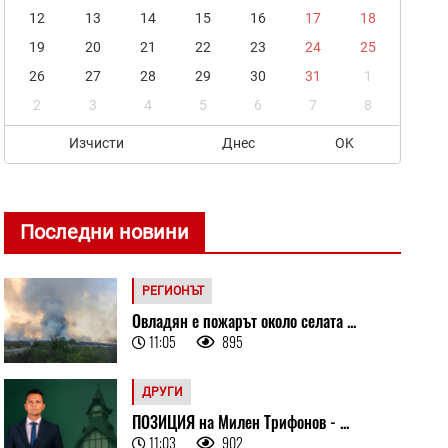
12
13
14
15
16
17
18
19
20
21
22
23
24
25
26
27
28
29
30
31
1
2
3
4
5
6
7
8
Изчисти
Днес
OK
Последни новини
РЕГИОНЪТ
Овладян е пожарът около селата ...
11:05
895
ДРУГИ
ПОЗИЦИЯ на Милен Трифонов - ...
11:03
902