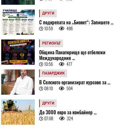
ДРУГИ
С подкрепата на „Биовет“: Запишете ...
10:59
496
РЕГИОНЪТ
Община Панагюрище ще отбележи
Международния ...
10:56
477
ПАЗАРДЖИК
В Селското организират курсове за ...
08:10
504
ДРУГИ
До 3000 евро за комбайнер ...
07:08
324