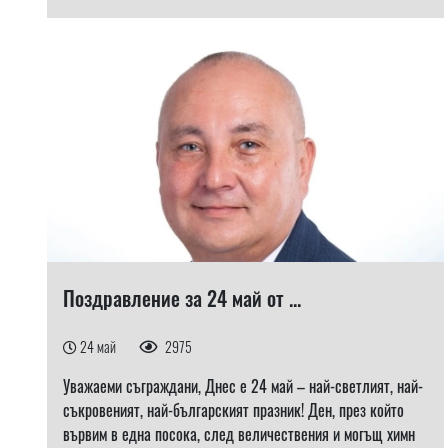
Поздравление за 24 май от ...
24 май
2975
Уважаеми съграждани, Днес е 24 май – най-светлият, най-
съкровеният, най-българският празник! Ден, през който
вървим в една посока, след величествения и могъщ химн