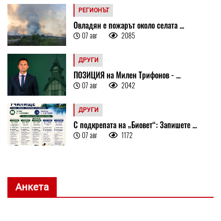
РЕГИОНЪТ
Овладян е пожарът около селата ...
07 авг
2085
ДРУГИ
ПОЗИЦИЯ на Милен Трифонов - ...
07 авг
2042
ДРУГИ
С подкрепата на „Биовет“: Запишете ...
07 авг
1172
Анкета