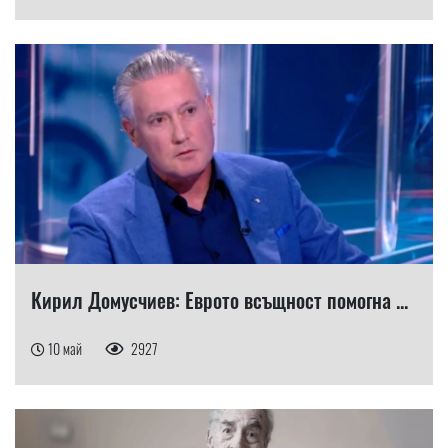
Кирил Домусчиев: Еврото всъщност помогна ...
10 май
2927