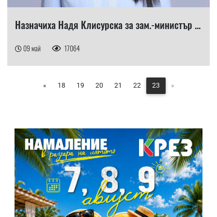
Назначиха Надя Клисурска за зам.-министър ...
09 май
17064
«
18
19
20
21
22
23
»