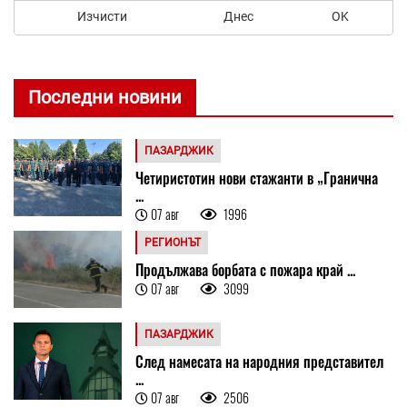
Изчисти
Днес
OK
Последни новини
ПАЗАРДЖИК
Четиристотин нови стажанти в „Гранична
...
07 авг
1996
РЕГИОНЪТ
Продължава борбата с пожара край ...
07 авг
3099
ПАЗАРДЖИК
След намесата на народния представител
...
07 авг
2506