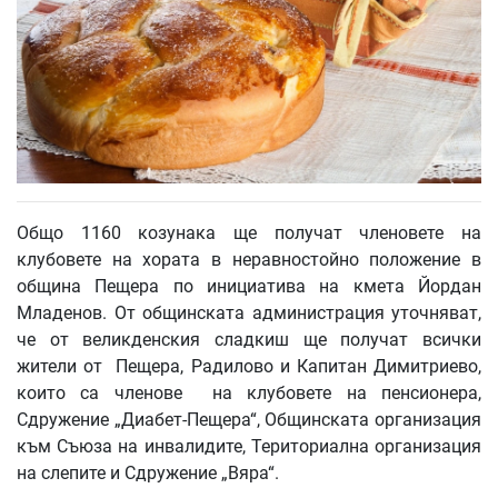
Общо 1160 козунака ще получат членовете на
клубовете на хората в неравностойно положение в
община Пещера по инициатива на кмета Йордан
Младенов. От общинската администрация уточняват,
че от великденския сладкиш ще получат всички
жители от Пещера, Радилово и Капитан Димитриево,
които са членове на клубовете на пенсионера,
Сдружение „Диабет-Пещера“, Общинската организация
към Съюза на инвалидите, Териториална организация
на слепите и Сдружение „Вяра“.