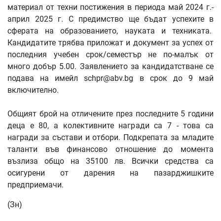
материал от техни постижения в периода май 2024 г.-
април 2025 г. С предимство ще бъдат успехите в
сферата на образованието, науката и техниката.
Кандидатите трябва приложат и документ за успех от
последния учебен срок/семестър не по-малък от
много добър 5.00. Заявлението за кандидатстване се
подава на имейл
schpr@abv.bg
в срок до 9 май
включително.
Общият брой на отличените през последните 5 години
деца е 80, а колективните награди са 7 - това са
награди за състави и отбори. Подкрепата за младите
таланти във финансово отношение до момента
възлиза общо на 35100 лв. Всички средства са
осигурени от дарения на пазарджишките
предприемачи.
(Зн)