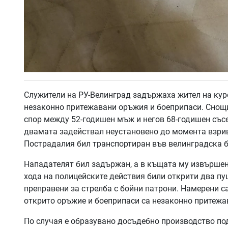
Служители на РУ-Велинград задържаха жител на кур
незаконно притежавани оръжия и боеприпаси. Снощи
спор между 52-годишен мъж и негов 68-годишен съсе
двамата задействал неустановено до момента взривн
Пострадалия бил транспортиран във велинградска бо
Нападателят бил задържан, а в къщата му извършен
хода на полицейските действия били открити два пу
преправени за стрелба с бойни патрони. Намерени с
открито оръжие и боеприпаси са незаконно притежа
По случая е образувано досъдебно производство п