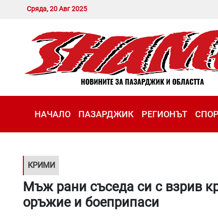
Сряда, 20 Авг 2025
НАЧАЛО
ПАЗАРДЖИК
РЕГИОНЪТ
СПО
КРИМИ
Мъж рани съседа си с взрив к
оръжие и боеприпаси