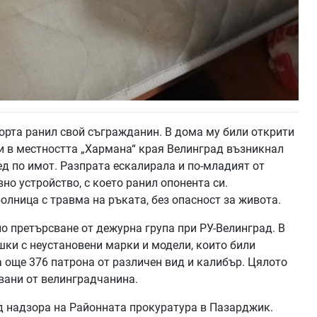
орта ранил свой съгражданин. В дома му били открити
 в местността „Хармана“ края Велинград възникнал
д по имот. Разпрата ескалирала и по-младият от
о устройство, с което ранил опонента си.
лница с травма на ръката, без опасност за живота.
о претърсване от дежурна група при РУ-Велинград. В
шки с неустановени марки и модели, които били
а още 376 патрона от различен вид и калибър. Цялото
вани от велинградчанина.
од надзора на Районната прокуратура в Пазарджик.