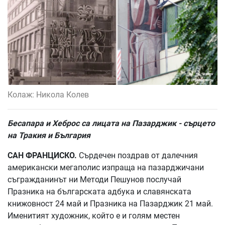
Колаж: Никола Колев
Бесапара и Хеброс са лицата на Пазарджик - сърцето
на Тракия и България
САН ФРАНЦИСКО.
Сърдечен поздрав от далечния
американски мегаполис изпраща на пазарджичани
съгражданинът ни Методи Пешунов послучай
Празника на българската адбука и славянската
книжовност 24 май и Празника на Пазарджик 21 май.
Именитият художник, който е и голям местен