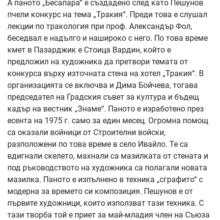
А паното „Бесапара“ е създадено след като Пешунов
пчели конкурс на тема „Тракия“. Преди това е слушал
лекции по тракология при проф. Александър Фол,
беседвал е надълго и нашироко с него. По това време
кмет в Пазарджик е Стоица Вардин, който е
предложил на художника да претвори темата от
конкурса върху източната стена на хотел „Тракия“. В
организацията се включва и Дима Бойчева, тогава
председател на Градския съвет за култура и бъдещ
кадър на вестник „Знаме“. Паното е изработено през
есента на 1975 г. само за един месец. Огромна помощ
са оказали войници от Строителни войски,
разположени по това време в село Ивайло. Те са
вдигнали скелето, махнали са мазилката от стената и
под ръководството на художника са полагали новата
мазилка. Паното е изпълнено в техника „сграфито“ с
модерна за времето си композиция. Пешунов е от
първите художници, които използват тази техника. С
тази творба той е приет за май-младия член на Съюза