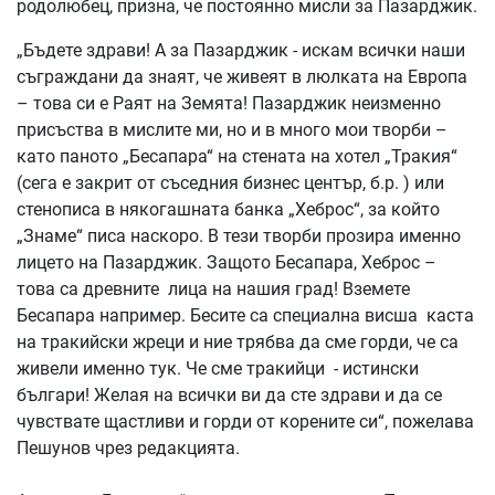
родолюбец, призна, че постоянно мисли за Пазарджик.
„Бъдете здрави! А за Пазарджик - искам всички наши
съграждани да знаят, че живеят в люлката на Европа
– това си е Раят на Земята! Пазарджик неизменно
присъства в мислите ми, но и в много мои творби –
като паното „Бесапара“ на стената на хотел „Тракия“
(сега е закрит от съседния бизнес център, б.р. ) или
стенописа в някогашната банка „Хеброс“, за който
„Знаме“ писа наскоро. В тези творби прозира именно
лицето на Пазарджик. Защото Бесапара, Хеброс –
това са древните лица на нашия град! Вземете
Бесапара например. Бесите са специална висша каста
на тракийски жреци и ние трябва да сме горди, че са
живели именно тук. Че сме тракийци - истински
българи! Желая на всички ви да сте здрави и да се
чувствате щастливи и горди от корените си“, пожелава
Пешунов чрез редакцията.