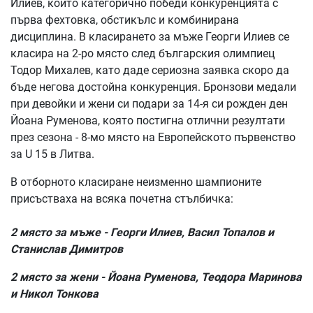
Илиев, който категорично победи конкуренцията с
първа фехтовка, обстикълс и комбинирана
дисциплина. В класирането за мъже Георги Илиев се
класира на 2-ро място след българския олимпиец
Тодор Михалев, като даде сериозна заявка скоро да
бъде негова достойна конкуренция. Бронзови медали
при девойки и жени си подари за 14-я си рожден ден
Йоана Руменова, която постигна отлични резултати
през сезона - 8-мо място на Европейското първенство
за U 15 в Литва.
В отборното класиране неизменно шампионите
присъстваха на всяка почетна стълбичка:
2 място за мъже - Георги Илиев, Васил Топалов и
Станислав Димитров
2 място за жени - Йоана Руменова, Теодора Маринова
и Никол Тонкова