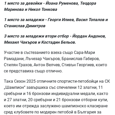
1 място за девойки - Йоана Руменова, Теодора
Маринова и Никол Тонкова
1 място за младежи - Георги Илиев, Васил Топалов и
Станислав Димитров
3 място за младежи втори отбор - Йордан Андонов,
Михаил Чакъров и Костадин Бельов.
Участие в състезанието взеха също Сара-Мари
Рамадани, Лъчезар Чакъров, Бранислав Габеров,
Стилян Грахов, Антон Велчев, Стивън Георгиев, които
се представиха също отлично.
Така Сезон 2025 отличните спортисти-петобойци на СК
„Шампион“ завършиха със спечелени 12 златни, 11
сребърни и 16 бронзови индивидуални медали, както
и 27 златни, 20 сребърни и 21 бронзови отборни купи,
което им отрежда заслужено шампионско класиране
сред клубовете по модерен петобой в България за