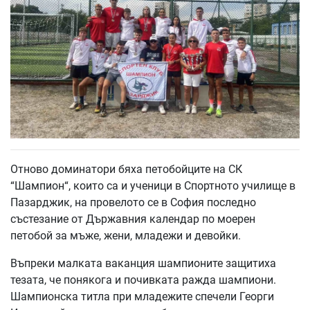
Отново доминатори бяха петобойците на СК
“Шампион“, които са и ученици в Спортното училище в
Пазарджик, на провелото се в София последно
състезание от Държавния календар по моерен
петобой за мъже, жени, младежи и девойки.
Въпреки малката ваканция шампионите защитиха
тезата, че понякога и почивката ражда шампиони.
Шампионска титла при младежите спечели Георги