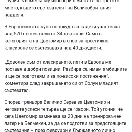
Грузия. Късметът му изневери в битката за третото
място, където състезателят на Великобритания
надделя.
В Европейската купа по джудо за кадети участваха
над 570 състезатели от 34 държави. Само в
категорията на Цветомир в спор за престижно
класиране се състезаваха над 40 джудисти.
„Доволен съм от класирането, пети в Европа ме
поставя в добри позиции. Разбира се, имам амбициите
и ще се подготвям и за по-високи постижения“,
коментира след завръщането си от Солун младият
състезател.
Според треньора Величко Серев за Цветомир и
неговите успехи тепърва ще се говори. Той уточни, че
сега Цветомир заминава за 20 дни на тренировъчен
лагер на Белмекен, за да се подготви за предстоящите
състезания – през февруари е Държавното лично