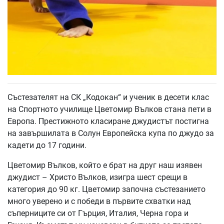
Състезателят на СК „Кодокан“ и ученик в десети клас
на Спортното училище Цветомир Вълков стана пети в
Европа. Престижното класиране джудистът постигна
на завършилата в Солун Европейска купа по джудо за
кадети до 17 години.
Цветомир Вълков, който е брат на друг наш изявен
джудист – Христо Вълков, изигра шест срещи в
категория до 90 кг. Цветомир започна състезанието
много уверено и с победи в първите схватки над
съперниците си от Гърция, Италия, Черна гора и