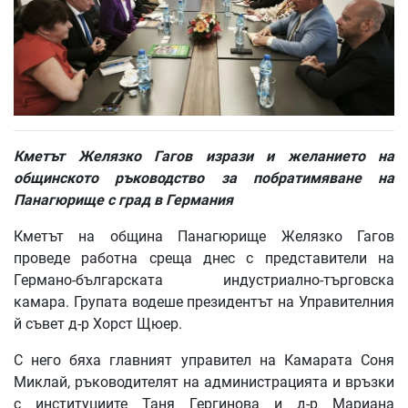
Кметът Желязко Гагов изрази и желанието на
общинското ръководство за побратимяване на
Панагюрище с град в Германия
Кметът на община Панагюрище Желязко Гагов
проведе работна среща днес с представители на
Германо-българската индустриално-търговска
камара. Групата водеше президентът на Управителния
й съвет д-р Хорст Щюер.
С него бяха главният управител на Камарата Соня
Миклай, ръководителят на администрацията и връзки
с институциите Таня Гергинова и д-р Мариана