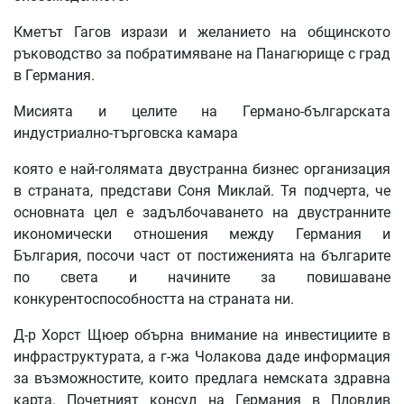
Кметът Гагов изрази и желанието на общинското
ръководство за побратимяване на Панагюрище с град
в Германия.
Мисията и целите на Германо-българската
индустриално-търговска камара
която е най-голямата двустранна бизнес организация
в страната, представи Соня Миклай. Тя подчерта, че
основната цел е задълбочаването на двустранните
икономически отношения между Германия и
България, посочи част от постиженията на българите
по света и начините за повишаване
конкурентоспособността на страната ни.
Д-р Хорст Щюер обърна внимание на инвестициите в
инфраструктурата, а г-жа Чолакова даде информация
за възможностите, които предлага немската здравна
карта. Почетният консул на Германия в Пловдив