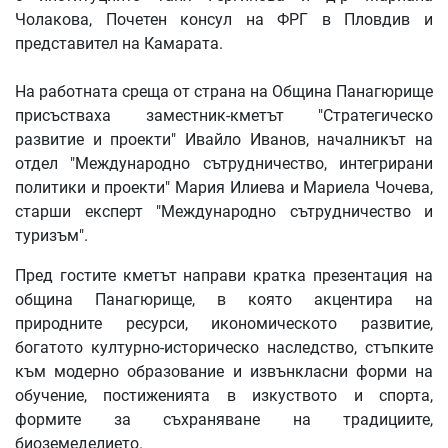
Чолакова, Почетен консул на ФРГ в Пловдив и
представител на Камарата.
На работната среща от страна на Община Панагюрище
присъстваха заместник-кметът "Стратегическо
развитие и проекти" Ивайло Иванов, началникът на
отдел "Международно сътрудничество, интегрирани
политики и проекти" Мария Илиева и Мариела Чочева,
старши експерт "Международно сътрудничество и
туризъм".
Пред гостите кметът направи кратка презентация на
община Панагюрище, в която акцентира на
природните ресурси, икономическото развитие,
богатото културно-историческо наследство, стъпките
към модерно образование и извънкласни форми на
обучение, постиженията в изкуството и спорта,
формите за съхраняване на традициите,
биоземеделието.