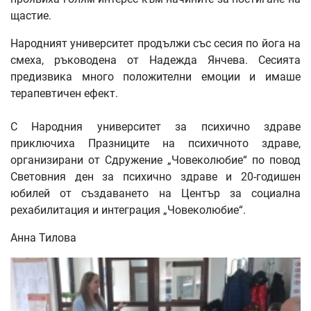
щастие.
Народният университет продължи със сесия по йога на
смеха, ръководена от Надежда Янчева. Сесията
предизвика много положителни емоции и имаше
терапевтичен ефект.
С Народния университет за психично здраве
приключиха Празниците на психичното здраве,
организирани от Сдружение „Човеколюбие“ по повод
Световния ден за психично здраве и 20-годишен
юбилей от създаването на Център за социална
рехабилитация и интеграция „Човеколюбие“.
Анна Тилова