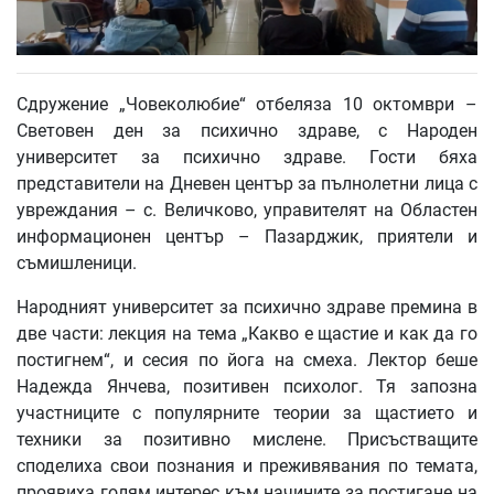
Сдружение „Човеколюбие“ отбеляза 10 октомври –
Световен ден за психично здраве, с Народен
университет за психично здраве. Гости бяха
представители на Дневен център за пълнолетни лица с
увреждания – с. Величково, управителят на Областен
информационен център – Пазарджик, приятели и
съмишленици.
Народният университет за психично здраве премина в
две части: лекция на тема „Какво е щастие и как да го
постигнем“, и сесия по йога на смеха. Лектор беше
Надежда Янчева, позитивен психолог. Тя запозна
участниците с популярните теории за щастието и
техники за позитивно мислене. Присъстващите
споделиха свои познания и преживявания по темата,
проявиха голям интерес към начините за постигане на