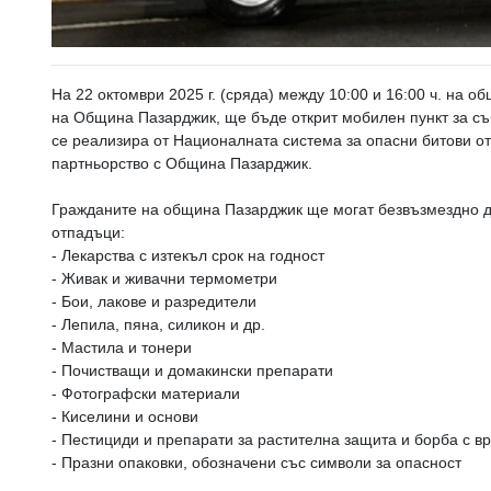
На 22 октомври 2025 г. (сряда) между 10:00 и 16:00 ч. на о
на Община Пазарджик, ще бъде открит мобилен пункт за съ
се реализира от Националната система за опасни битови о
партньорство с Община Пазарджик.
Гражданите на община Пазарджик ще могат безвъзмездно д
отпадъци:
- Лекарства с изтекъл срок на годност
- Живак и живачни термометри
- Бои, лакове и разредители
- Лепила, пяна, силикон и др.
- Мастила и тонери
- Почистващи и домакински препарати
- Фотографски материали
- Киселини и основи
- Пестициди и препарати за растителна защита и борба с в
- Празни опаковки, обозначени със символи за опасност