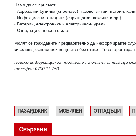
Няма да се приемат:
- Аерозолни бутилки (спрейове), газове, литий, натрий, кали
- Инфекциозни отпадъци (спринцовки, ваксини и др.)
- Батерии, електроника и електрически уреди
- Отпадъци с неясен състав
Молят се гражданите предварително да информирайте служ
киселини, основи или вещества без етикет. Това гарантира
Повече информация за предаване на опасни отпадъци може
телефон 0700 11 750.
ПАЗАРДЖИК
МОБИЛЕН
ОТПАДЪЦИ
П
Свързани