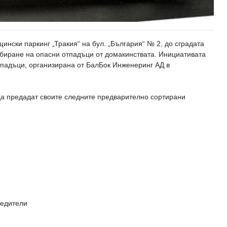
бщински паркинг „Тракия“ на бул. „България“ № 2, до сградата
биране на опасни отпадъци от домакинствата. Инициативата
тпадъци, организирана от БалБок Инженеринг АД в
а предадат своите следните предварително сортирани
редители