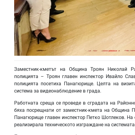
Заместник-кметът на Община Троян Николай Ра
полицията – Троян главен инспектор Ивайло Сла
полицията посетиха Панагюрище. Целта на визит
система за видеонаблюдение в града.
Работната среща се проведе в сградата на Районн
бяха посрещнати от заместник-кмета на Община 
Панагюрище главен инспектор Петко Шотлеков. На 
реализирала техническото изграждане на системата