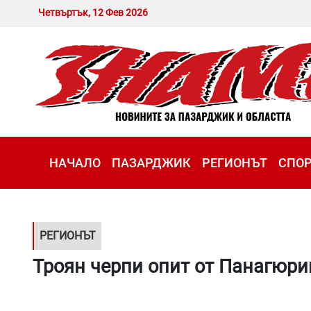
Четвъртък, 12 Фев 2026
НАЧАЛО
ПАЗАРДЖИК
РЕГИОНЪТ
СПО
РЕГИОНЪТ
Троян черпи опит от Панагюр