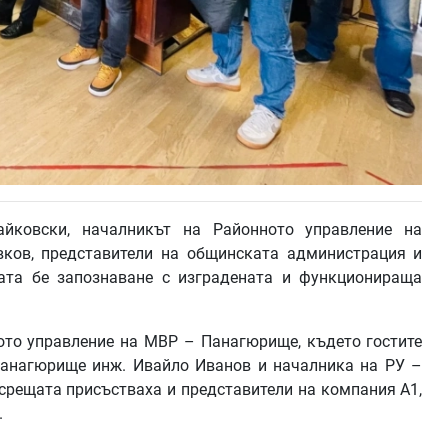
йковски, началникът на Районното управление на
вков, представители на общинската администрация и
ата бе запознаване с изградената и функционираща
ото управление на МВР – Панагюрище, където гостите
Панагюрище инж. Ивайло Иванов и началника на РУ –
срещата присъстваха и представители на компания А1,
.