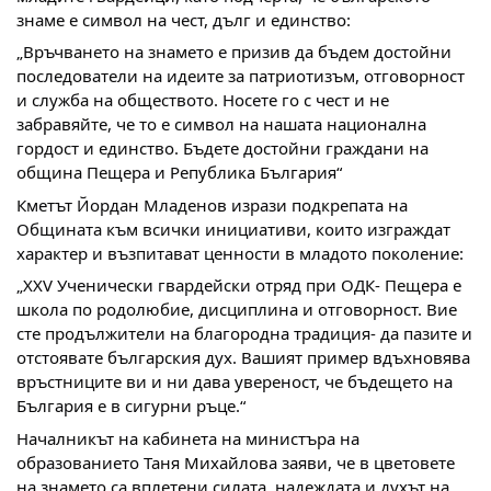
знаме е символ на чест, дълг и единство:
„Връчването на знамето е призив да бъдем достойни
последователи на идеите за патриотизъм, отговорност
и служба на обществото. Носете го с чест и не
забравяйте, че то е символ на нашата национална
гордост и единство. Бъдете достойни граждани на
община Пещера и Република България“
Кметът Йордан Младенов изрази подкрепата на
Общината към всички инициативи, които изграждат
характер и възпитават ценности в младото поколение:
„XXV Ученически гвардейски отряд при ОДК- Пещера е
школа по родолюбие, дисциплина и отговорност. Вие
сте продължители на благородна традиция- да пазите и
отстоявате българския дух. Вашият пример вдъхновява
връстниците ви и ни дава увереност, че бъдещето на
България е в сигурни ръце.“
Началникът на кабинета на министъра на
образованието Таня Михайлова заяви, че в цветовете
на знамето са вплетени силата, надеждата и духът на