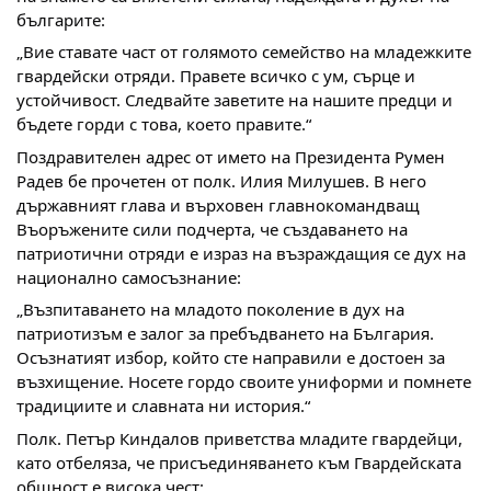
българите:
„Вие ставате част от голямото семейство на младежките
гвардейски отряди. Правете всичко с ум, сърце и
устойчивост. Следвайте заветите на нашите предци и
бъдете горди с това, което правите.“
Поздравителен адрес от името на Президента Румен
Радев бе прочетен от полк. Илия Милушев. В него
държавният глава и върховен главнокомандващ
Въоръжените сили подчерта, че създаването на
патриотични отряди е израз на възраждащия се дух на
национално самосъзнание:
„Възпитаването на младото поколение в дух на
патриотизъм е залог за пребъдването на България.
Осъзнатият избор, който сте направили е достоен за
възхищение. Носете гордо своите униформи и помнете
традициите и славната ни история.“
Полк. Петър Киндалов приветства младите гвардейци,
като отбеляза, че присъединяването към Гвардейската
общност е висока чест: