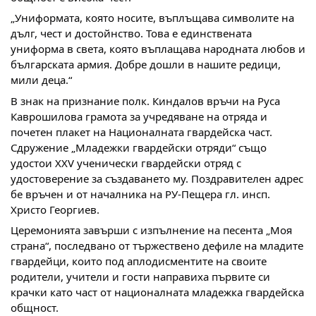
„Униформата, която носите, въплъщава символите на
дълг, чест и достойнство. Това е единствената
униформа в света, която въплащава народната любов и
българската армия. Добре дошли в нашите редици,
мили деца.“
В знак на признание полк. Киндалов връчи на Руса
Каврошилова грамота за учредяване на отряда и
почетен плакет на Националната гвардейска част.
Сдружение „Младежки гвардейски отряди“ също
удостои XXV ученически гвардейски отряд с
удостоверение за създаването му. Поздравителен адрес
бе връчен и от началника на РУ-Пещера гл. инсп.
Христо Георгиев.
Церемонията завърши с изпълнение на песента „Моя
страна“, последвано от тържествено дефиле на младите
гвардейци, които под аплодисментите на своите
родители, учители и гости направиха първите си
крачки като част от националната младежка гвардейска
общност.