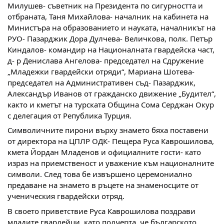
Милушев- съветник на Президента по сигурността и
отбраната, Таня Михайлова- началник на кабинета на
Министъра на образованието и науката, началникът на
РУО- Пазарджик Дора Дулчева- Величкова, полк. Петър
Киндалов- командир на Националната гвардейска част,
д- р Денислава Ангелова- председател на Сдружение
„Младежки гвардейски отряди“, Мариана Шотева-
председател на Административен съд- Пазарджик,
Александър Иванов от гражданско движение „Будител“,
както и кметът на турската Община Сома Серджан Окур
с делегация от Република Турция.
Символичните пирони върху знамето бяха поставени
от директора на ЦПЛР ОДК- Пещера Руса Каврошилова,
кмета Йордан Младенов и официалните гости- като
израз на приемственост и уважение към националните
символи. След това бе извършено церемониално
предаване на знамето в ръцете на знаменосците от
ученическия гвардейски отряд.
В своето приветствие Руса Каврошилова поздрави
младите гвардейци, като подчерта, че българското