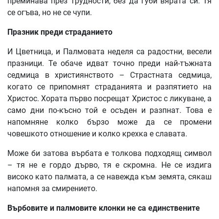
преминава през трудности, без да губи вярата си. Тя
се огъва, но не се чупи.
Празник
преди
страданието
И Цветница, и Палмовата неделя са радостни, весели
празници. Те обаче идват точно преди най-тъжната
седмица в християнството – Страстната седмица,
когато се припомнят страданията и разпятието на
Христос. Хората първо посрещат Христос с ликуване, а
само дни по-късно той е осъден и разпнат. Това е
напомняне колко бързо може да се промени
човешкото отношение и колко крехка е славата.
Може би затова върбата е толкова подходящ символ
– тя не е гордо дърво, тя е скромна. Не се издига
високо като палмата, а се навежда към земята, сякаш
напомня за смирението.
Върбовите
и
палмовите
клонки
не
са
единствените