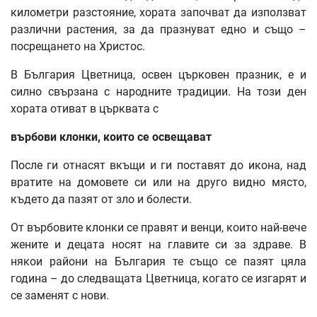
километри разстояние, хората започват да използват
различни растения, за да празнуват едно и също –
посрещането на Христос.
В България Цветница, освен църковен празник, е и
силно свързана с народните традиции. На този ден
хората отиват в църквата с
върбови
клонки
,
които
се
освещават
После ги отнасят вкъщи и ги поставят до икона, над
вратите на домовете си или на друго видно място,
където да пазят от зло и болести.
От върбовите клонки се правят и венци, които най-вече
жените и децата носят на главите си за здраве. В
някои райони на България те също се пазят цяла
година – до следващата Цветница, когато се изгарят и
се заменят с нови.