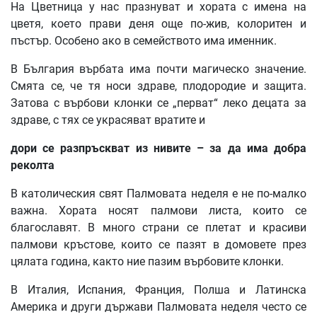
На Цветница у нас празнуват и хората с имена на
цветя, което прави деня още по-жив, колоритен и
пъстър. Особено ако в семейството има именник.
В България върбата има почти магическо значение.
Смята се, че тя носи здраве, плодородие и защита.
Затова с върбови клонки се „перват“ леко децата за
здраве, с тях се украсяват вратите и
дори
се
разпръскват
из
нивите
–
за
да
има
добра
реколта
В католическия свят Палмовата неделя е не по-малко
важна. Хората носят палмови листа, които се
благославят. В много страни се плетат и красиви
палмови кръстове, които се пазят в домовете през
цялата година, както ние пазим върбовите клонки.
В Италия, Испания, Франция, Полша и Латинска
Америка и други държави Палмовата неделя често се