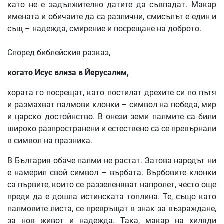
като не е задължително датите да съвпадат. Макар
имената и обичаите да са различни, смисълът е един и
същ – надежда, смирение и посрещане на доброто.
Според библейския разказ,
когато
Исус
влиза
в
Йерусалим
,
хората го посрещат, като постилат дрехите си по пътя
и размахват палмови клонки – символ на победа, мир
и царско достойнство. В онези земи палмите са били
широко разпространени и естествено са се превърнали
в символ на празника.
В България обаче палми не растат. Затова народът ни
е намерил свой символ – върбата. Върбовите клонки
са първите, които се раззеленяват напролет, често още
преди да е дошла истинската топлина. Те, също като
палмовите листа, се превръщат в знак за възраждане,
за нов живот и надежда. Така, макар на хиляди