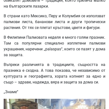
обикалят домовете – традиция, която прилича малко
на българските лазарки.
В страни като Мексико, Перу и Колумбия се използват
палмови листа, бананови листа и други тропически
растения. От тях се плетат кръстове, цветя и фигури.
В Филипини Палмовата неделя е много голям празник.
Там са популярни специално изплетени палмови
украшения, наречени „palaspas“, които се пазят у дома
за защита.
Въпреки различията в традициите, същността на
празника е сходна. А това показва, че независимо от
културата и географията, хората копнеят за едно и
също – здраве, надежда, вяра и защита за дома си.
„Знаме“