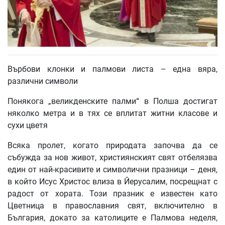
Върбови клонки и палмови листа – една вяра,
различни символи
Понякога „великденските палми“ в Полша достигат
няколко метра и в тях се вплитат житни класове и
сухи цветя
Всяка пролет, когато природата започва да се
събужда за нов живот, християнският свят отбелязва
един от най-красивите и символични празници – деня,
в който Исус Христос влиза в Йерусалим, посрещнат с
радост от хората. Този празник е известен като
Цветница в православния свят, включително в
България, докато за католиците е Палмова неделя,