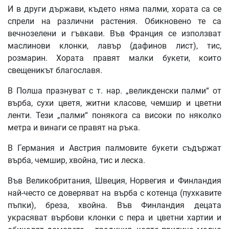
И в други държави, където няма палми, хората са се
спрели на различни растения. Обикновено те са
вечнозелени и гъвкави. Във Франция се използват
маслинови клонки, лавър (дафинов лист), тис,
розмарин. Хората правят малки букети, които
свещеникът благославя.
В Полша празнуват с т. нар. „великденски палми“ от
върба, сухи цветя, житни класове, чемшир и цветни
ленти. Тези „палми“ понякога са високи по няколко
метра и винаги се правят на ръка.
В Германия и Австрия палмовите букети съдържат
върба, чемшир, хвойна, тис и леска.
Във Великобритания, Швеция, Норвегия и Финландия
най-често се доверяват на върба с котенца (пухкавите
пъпки), бреза, хвойна. Във Финландия децата
украсяват върбови клонки с пера и цветни хартии и