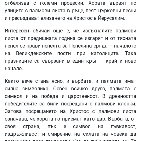
отбелязва с големи процесии. Хората вървят по
улиците с палмови листа в ръце, пеят църковни песни
и пресъздават влизането на Христос в Йерусалим.
Интересен обичай още е, че изсъхналите палмови
листа от предишната година се изгарят и от тяхната
пепел се прави пепелта за Пепеляна сряда – началото
на Великденските пости при католиците. Така
празниците са свързани в един кръг – край и ново
начало.
Както вече стана ясно, и върбата, и палмата имат
силна символика. Освен всичко друго, палмата е
символ и на победа и царственост. В древността
победителите са били посрещани с палмови клонки.
Затова посрещането на Христос с палмови листа
означава, че хората го приемат като цар. Върбата, от
своя страна, пък е символ на гъвкавост,
издръжливост и смирение, на силата на човека да