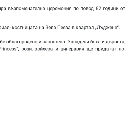
ра възпоменателна церемония по повод 82 години от
риал- костницата на Вела Пеева в квартал „Лъджене“.
 бе облагородено и зацветено. Засадени бяха и дървета,
Princess“, рози, хойхера и цинерария ще придатат по-