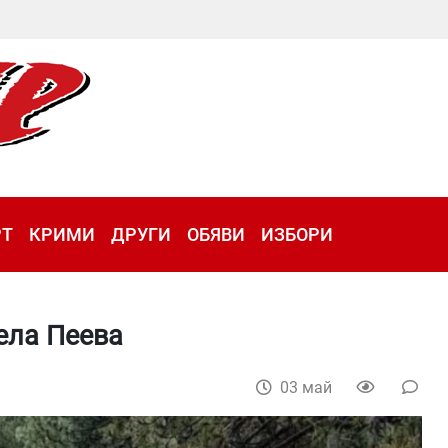
РТ
КРИМИ
ДРУГИ
ОБЯВИ
ИЗБОРИ
ела Пеева
03 май