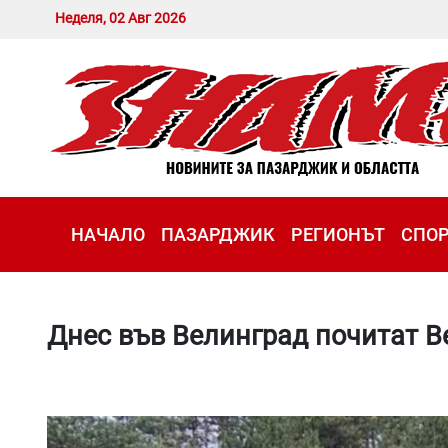
Неделя, 02 Авг 2026
НАЧАЛО
ПАЗАРДЖИК
РЕГИОНЪТ
СПО
Днес във Велинград почитат В