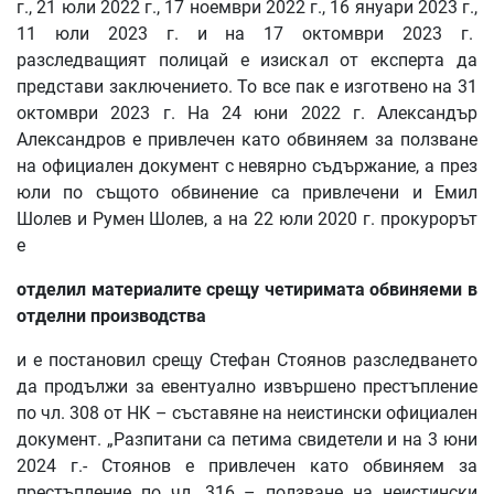
г., 21 юли 2022 г., 17 ноември 2022 г., 16 януари 2023 г.,
11 юли 2023 г. и на 17 октомври 2023 г.
разследващият полицай е изискал от експерта да
представи заключението. То все пак е изготвено на 31
октомври 2023 г. На 24 юни 2022 г. Александър
Александров е привлечен като обвиняем за ползване
на официален документ с невярно съдържание, а през
юли по същото обвинение са привлечени и Емил
Шолев и Румен Шолев, а на 22 юли 2020 г. прокурорът
е
отделил
материалите
срещу
четиримата
обвиняеми
в
отделни
производства
и е постановил срещу Стефан Стоянов разследването
да продължи за евентуално извършено престъпление
по чл. 308 от НК – съставяне на неистински официален
документ. „Разпитани са петима свидетели и на 3 юни
2024 г.- Стоянов е привлечен като обвиняем за
престъпление по чл. 316 – ползване на неистински