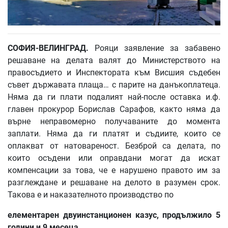
СОФИЯ
-
ВЕЛИНГРАД
.
Рояци заявление за забавено
решаване на делата валят до Министерството на
правосъдието и Инспектората към Висшия съдебен
съвет държавата плаща… с парите на данъкоплатеца.
Няма да ги плати подалият най-после оставка и.ф.
главен прокурор Борислав Сарафов, както няма да
върне неправомерно получаваните до момента
заплати. Няма да ги платят и съдиите, които се
оплакват от натовареност. Безброй са делата, по
които осъдени или оправдани могат да искат
компенсации за това, че е нарушено правото им за
разглеждане и решаване на делото в разумен срок.
Такова е и наказателното производство по
елементарен
двуинстанционен
казус
,
продължило
5
години
и
9
месеца