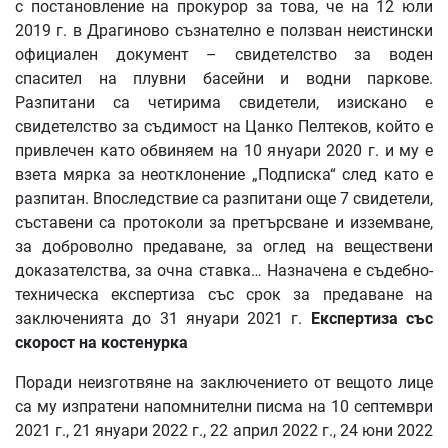
с постановление на прокурор за това, че на 12 юли
2019 г. в Драгиново съзнателно е ползван неистински
официален документ – свидетелство за воден
спасител на плувни басейни и водни паркове.
Разпитани са четирима свидетели, изискано е
свидетелство за съдимост на Цанко Пелтеков, който е
привлечен като обвиняем на 10 януари 2020 г. и му е
взета мярка за неотклонение „Подписка“ след като е
разпитан. Впоследствие са разпитани още 7 свидетели,
съставени са протоколи за претърсване и изземване,
за доброволно предаване, за оглед на веществени
доказателства, за очна ставка… Назначена е съдебно-
техническа експертиза със срок за предаване на
заключенията до 31 януари 2021 г.
Експертиза
със
скорост
на
костенурка
Поради неизготвяне на заключението от вещото лице
са му изпратени напомнителни писма на 10 септември
2021 г., 21 януари 2022 г., 22 април 2022 г., 24 юни 2022