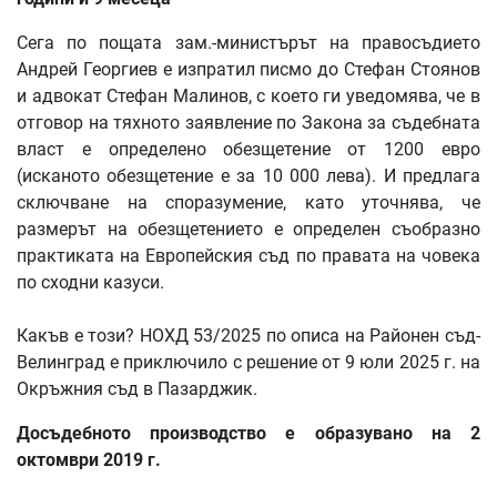
Сега по пощата зам.-министърът на правосъдието
Андрей Георгиев е изпратил писмо до Стефан Стоянов
и адвокат Стефан Малинов, с което ги уведомява, че в
отговор на тяхното заявление по Закона за съдебната
власт е определено обезщетение от 1200 евро
(исканото обезщетение е за 10 000 лева). И предлага
сключване на споразумение, като уточнява, че
размерът на обезщетението е определен съобразно
практиката на Европейския съд по правата на човека
по сходни казуси.
Какъв е този? НОХД 53/2025 по описа на Районен съд-
Велинград е приключило с решение от 9 юли 2025 г. на
Окръжния съд в Пазарджик.
Досъдебното
производство
е
образувано
на
2
октомври
2019
г
.