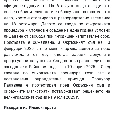
официален документ. На 6 август същата година е
внесен обвинителен акт и е образувано наказателното
дело, което е стартирало в разпоредително заседание
на 18 октомври. Делото се гледа по съкратената
процедура и Стоянов е осъден на една година условно
лишаване от свобода при 4-годишен изпитателен срок.
Присъдата е обжалвана, а Окръжният съд на 13
февруари 2025 г. я отменя и връща делото за ново
разглеждане от друг състав заради допуснати
процесуални нарушения. Следва ново разпоредително
заседание в Районния съд – на 10 април 2025 г. След
гледане по съкратената процедура този път е
постановена оправдателна присъда. Прокурор
Палавеев е протестирал пред Окръжния съд и
окръжните магистрати потвърждават решението на
велинградските съдии на 9 юли 2025 г.
Изводите
на
Инспектората