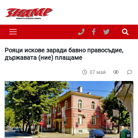
Рояци искове заради бавно правосъдие,
държавата (ние) плащаме
07 май