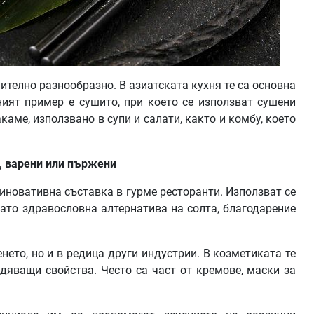
телно разнообразно. В азиатската кухня те са основна
ният пример е сушито, при което се използват сушени
аме, използвано в супи и салати, както и комбу, което
, варени или пържени
 иновативна съставка в гурме ресторанти. Използват се
като здравословна алтернатива на солта, благодарение
ето, но и в редица други индустрии. В козметиката те
дяващи свойства. Често са част от кремове, маски за