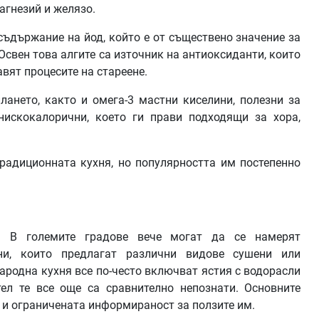
магнезий и желязо.
съдържание на йод, който е от съществено значение за
свен това алгите са източник на антиоксиданти, които
вят процесите на стареене.
ането, както и омега-3 мастни киселини, полезни за
нискокалорични, което ги прави подходящи за хора,
традиционната кухня, но популярността им постепенно
. В големите градове вече могат да се намерят
ни, които предлагат различни видове сушени или
ародна кухня все по-често включват ястия с водорасли
ел те все още са сравнително непознати. Основните
 и ограничената информираност за ползите им.