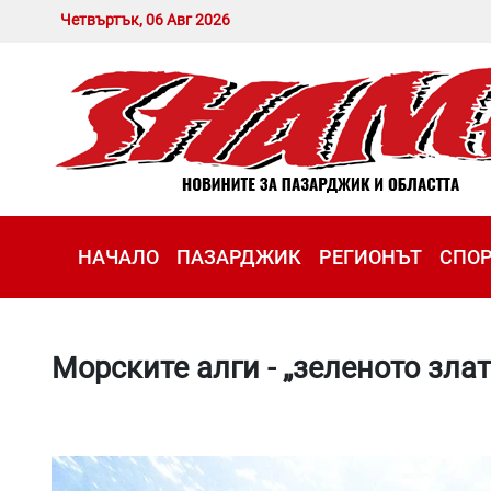
Четвъртък, 06 Авг 2026
НАЧАЛО
ПАЗАРДЖИК
РЕГИОНЪТ
СПО
Морските алги - „зеленото злат