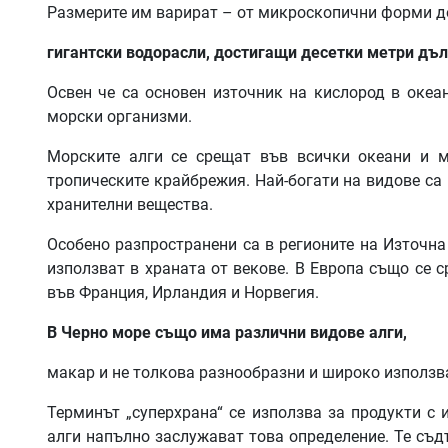
Размерите им варират – от микроскопични форми д
гигантски водорасли, достигащи десетки метри дъ
Освен че са основен източник на кислород в океа
морски организми.
Морските алги се срещат във всички океани и м
тропическите крайбрежия. Най-богати на видове са
хранителни вещества.
Особено разпространени са в регионите на Източна
използват в храната от векове. В Европа също се с
във Франция, Ирландия и Норвегия.
В Черно море също има различни видове алги,
макар и не толкова разнообразни и широко използван
Терминът „суперхрана“ се използва за продукти с 
алги напълно заслужават това определение. Те съдъ