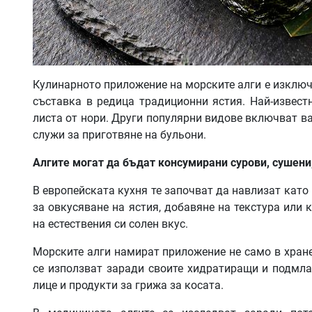
Кулинарното приложение на морските алги е изключи
съставка в редица традиционни ястия. Най-извест
листа от нори. Други популярни видове включват вак
служи за приготвяне на бульони.
Алгите могат да бъдат консумирани сурови, сушени
В европейската кухня те започват да навлизат като
за овкусяване на ястия, добавяне на текстура или 
на естествения си солен вкус.
Морските алги намират приложение не само в хранен
се използват заради своите хидратиращи и подмла
лице и продукти за грижа за косата.