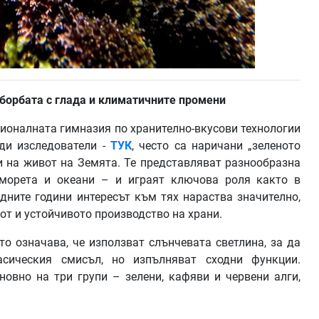
борбата с глада и климатичните промени
сионалната гимназия по хранително-вкусови технологии
ади изследователи -
ТУК
, често са наричани „зеленото
ми на живот на Земята. Те представляват разнообразна
 морета и океани – и играят ключова роля както в
едните години интересът към тях нараства значително,
от и устойчивото производство на храни.
о означава, че използват слънчевата светлина, за да
асическия смисъл, но изпълняват сходни функции.
новно на три групи – зелени, кафяви и червени алги,