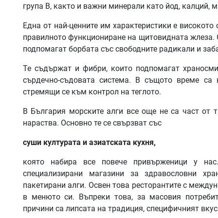
група B, както и важни минерали като йод, калций, 
Една от най-ценните им характеристики е високото 
правилното функциониране на щитовидната жлеза. О
подпомагат борбата със свободните радикали и заба
Те съдържат и фибри, които подпомагат храносмил
сърдечно-съдовата система. В същото време са 
стремящи се към контрол на теглото.
В България морските алги все още не са част от 
нараства. Основно те се свързват със
суши културата и азиатската кухня,
която набира все повече привърженици у нас
специализирани магазини за здравословни хра
пакетирани алги. Освен това ресторантите с междун
в менюто си. Въпреки това, за масовия потребит
причини са липсата на традиция, специфичният вкус