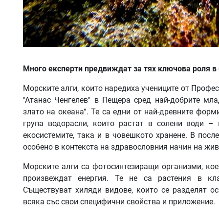
Много експерти предвиждат за тях ключова роля в 
Морските алги, които наредиха учениците от Профе
"Атанас Ченгелев" в Пещера сред най-добрите мл
злато на океана“. Те са едни от най-древните фор
група водорасли, които растат в солени води –
екосистемите, така и в човешкото хранене. В посл
особено в контекста на здравословния начин на жив
Морските алги са фотосинтезиращи организми, коет
произвеждат енергия. Те не са растения в кл
Съществуват хиляди видове, които се разделят ос
всяка със свои специфични свойства и приложение.