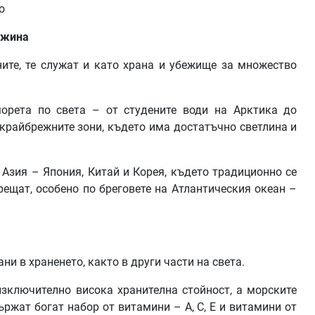
о
лжина
ните, те служат и като храна и убежище за множество
орета по света – от студените води на Арктика до
 крайбрежните зони, където има достатъчно светлина и
 Азия – Япония, Китай и Корея, където традиционно се
рещат, особено по бреговете на Атлантическия океан –
и в храненето, както в други части на света.
изключително висока хранителна стойност, а морските
ржат богат набор от витамини – A, C, E и витамини от