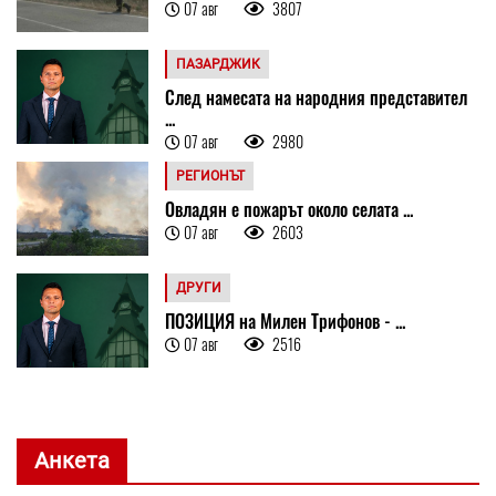
07 авг
3807
ПАЗАРДЖИК
След намесата на народния представител
...
07 авг
2980
РЕГИОНЪТ
Овладян е пожарът около селата ...
07 авг
2603
ДРУГИ
ПОЗИЦИЯ на Милен Трифонов - ...
07 авг
2516
Анкета