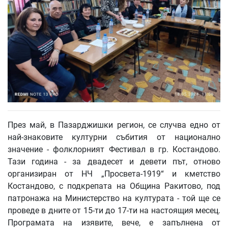
През май, в Пазарджишки регион, се случва едно от
най-знаковите културни събития от национално
значение - фолклорният Фестивал в гр. Костандово.
Тази година - за двадесет и девети път, отново
организиран от НЧ „Просвета-1919“ и кметство
Костандово, с подкрепата на Община Ракитово, под
патронажа на Министерство на културата - той ще се
проведе в дните от 15-ти до 17-ти на настоящия месец.
Програмата на изявите, вече, е запълнена от