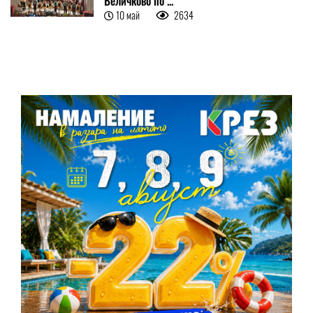
Величково по ...
10 май
2634