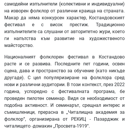
самодейни изпълнители (колективни и индивидуални)
на изворен фолклор от различни краища на страната.
Макар да няма конкурсен характер, Костандовският
фестивал е с висок престиж. Традиционно
изпълнителите са слушани от авторитетно жури, което
ги напътства към развитие на художественото
майсторство.
Националният фолклорен фестивал в Костандово
расте и се развива. Последните пет години, освен
сцена, дава и пространство за обучение (като никъде
другаде). С цел популяризиране на фолклора сред
нови и различни аудитории. В този контекст, през 2022
година, успоредно с фестивалната програма, бе
проведен пилотен семинар. Видя се необходимост от
подобна активност. И семинарът, срещнал интерес и
съмишленици, прерасна в „Читалищна академия за
фолклор“, организирана от РЕКИЦ - Пазарджик и
читалището -домакин „Просвета-1919“.