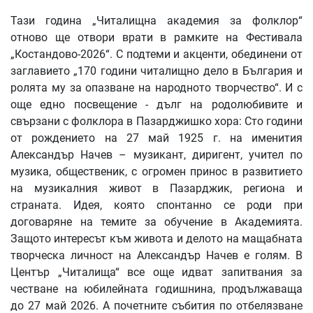
Тази година „Читалищна академия за фолклор“
отново ще отвори врати в рамките на Фестивала
„Костандово-2026“. С подтеми и акценти, обединени от
заглавието „170 години читалищно дело в България и
ролята му за опазване на народното творчество“. И с
още едно посвещение - дълг на родолюбивите и
свързани с фолклора в Пазарджишко хора: Сто години
от рождението на 27 май 1925 г. на именития
Александър Начев – музикант, диригент, учител по
музика, общественик, с огромен принос в развитието
на музикалния живот в Пазарджик, региона и
страната. Идея, която спонтанно се роди при
договаряне на темите за обучение в Академията.
Защото интересът към живота и делото на мащабната
творческа личност на Александър Начев е голям. В
Център „Читалища“ все още идват запитвания за
честване на юбилейната годишнина, продължаваща
до 27 май 2026. А почетните събития по отбелязване