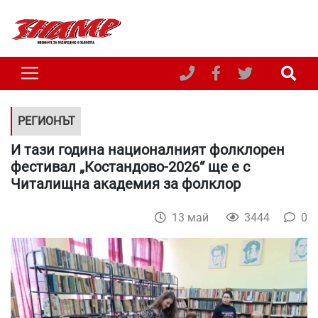
РЕГИОНЪТ
И тази година националният фолклорен
фестивал „Костандово-2026“ ще е с
Читалищна академия за фолклор
13 май
3444
0