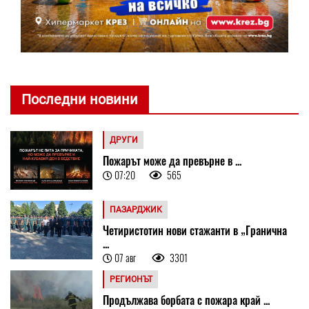
Последни новини
ДРУГИ
Пожарът може да превърне в ...
07:20
565
ПАЗАРДЖИК
Четиристотин нови стажанти в „Гранична
...
07 авг
3301
РЕГИОНЪТ
Продължава борбата с пожара край ...