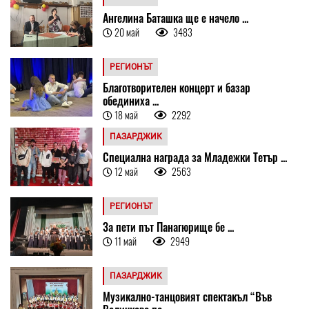
Ангелина Баташка ще е начело ...
20 май
3483
РЕГИОНЪТ
Благотворителен концерт и базар
обединиха ...
18 май
2292
ПАЗАРДЖИК
Специална награда за Младежки Тетър ...
12 май
2563
РЕГИОНЪТ
За пети път Панагюрище бе ...
11 май
2949
ПАЗАРДЖИК
Музикално-танцовият спектакъл “Във