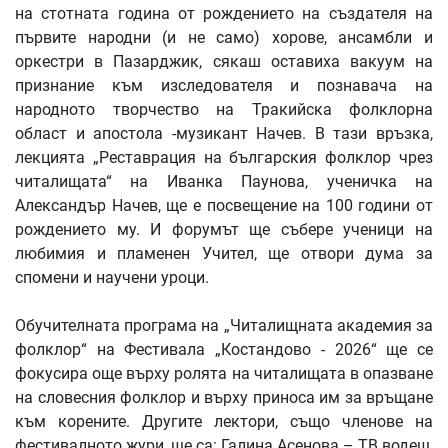
на стотната година от рождението на създателя на
първите народни (и не само) хорове, ансамбли и
оркестри в Пазарджик, сякаш оставиха вакуум на
признание към изследователя и познавача на
народното творчество на Тракийска фолклорна
област и апостола -музикант Начев. В тази връзка,
лекцията „Реставрация на българския фолклор чрез
читалищата“ на Иванка Паунова, ученичка на
Александър Начев, ще е посвещение на 100 години от
рождението му. И форумът ще събере ученици на
любимия и пламенен Учител, ще отвори дума за
спомени и научени уроци.
Обучителната програма на „Читалищната академия за
фолклор“ на Фестивала „Костандово - 2026“ ще се
фокусира още върху ролята на читалищата в опазване
на словесния фолклор и върху приноса им за връщане
към корените. Другите лектори, също членове на
фестивалното жури, ще са: Галина Асенова – ТВ водещ,