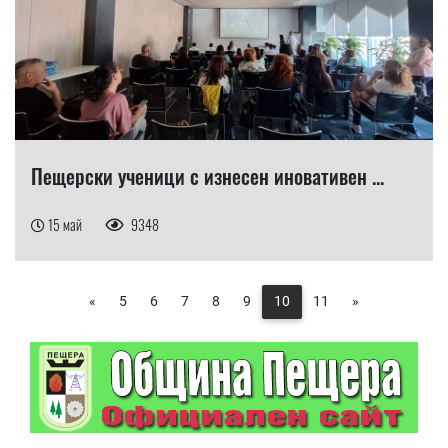
Пещерски ученици с изнесен иновативен ...
15 май
9348
«
5
6
7
8
9
10
11
»