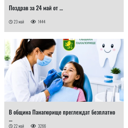
Поздрав за 24 май от ...
23 май
1444
В община Панагюрище преглеждат безплатно
...
22 май
3266