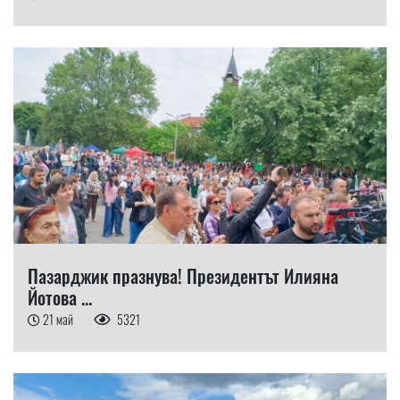
Пазарджик празнува! Президентът Илияна
Йотова ...
21 май
5321