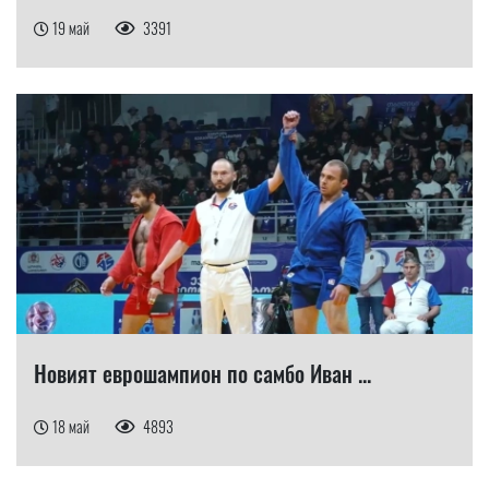
19 май
3391
​Новият еврошампион по самбо Иван ...
18 май
4893