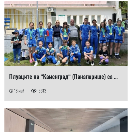
Плувците на “Каменград“ (Панагюрище) са ...
18 май
5313