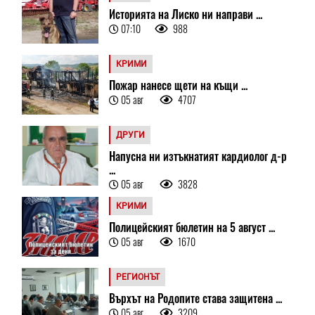
Историята на Лиско ни направи ...
07:10
988
КРИМИ
Пожар нанесе щети на къщи ...
05 авг
4707
ДРУГИ
Напусна ни изтъкнатият кардиолог д-р
...
05 авг
3828
КРИМИ
Полицейският бюлетин на 5 август ...
05 авг
1670
РЕГИОНЪТ
Върхът на Родопите става защитена ...
05 авг
3209