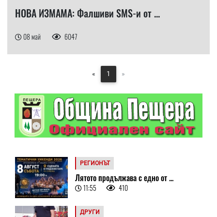
НОВА ИЗМАМА: Фалшиви SMS-и от ...
08 май
6047
«
1
»
РЕГИОНЪТ
Лятото продължава с едно от ...
11:55
410
ДРУГИ