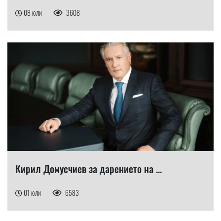
08 юли
3608
Кирил Домусчиев за дарението на ...
01 юли
6583