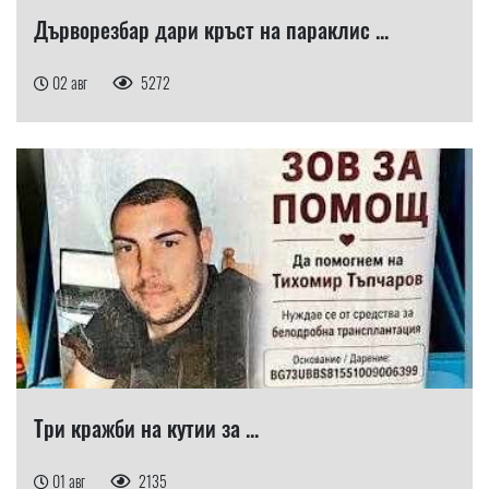
Дърворезбар дари кръст на параклис ...
02 авг
5272
Три кражби на кутии за ...
01 авг
2135