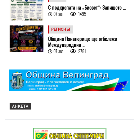
С подкрепата на „Биовет“: Запишете ...
07 авг
1495
РЕГИОНЪТ
Община Панагюрище ще отбележи
Международния ...
07 авг
2781
АНКЕТА