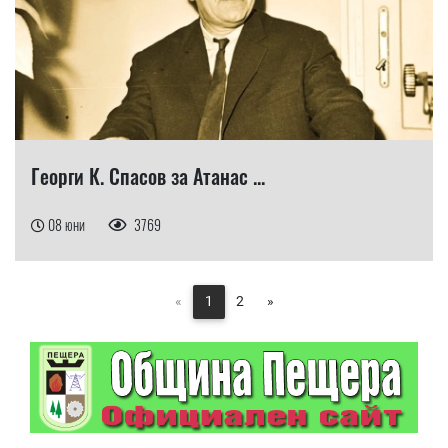
Георги К. Спасов за Атанас ...
08 юни
3769
«
1
2
»