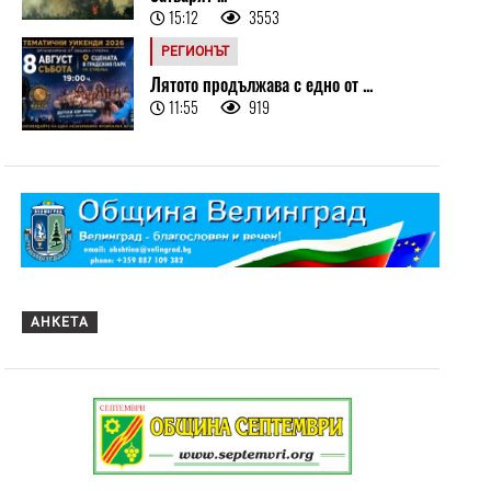
15:12
3553
РЕГИОНЪТ
Лятото продължава с едно от ...
11:55
919
АНКЕТА