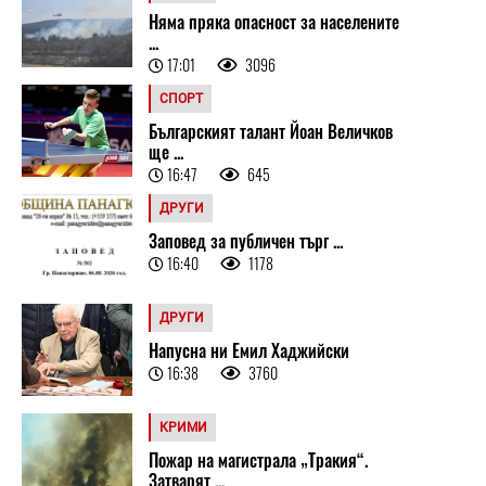
Няма пряка опасност за населените
...
17:01
3096
СПОРТ
Българският талант Йоан Величков
ще ...
16:47
645
ДРУГИ
Заповед за публичен търг ...
16:40
1178
ДРУГИ
Напусна ни Емил Хаджийски
16:38
3760
КРИМИ
Пожар на магистрала „Тракия“.
Затварят ...