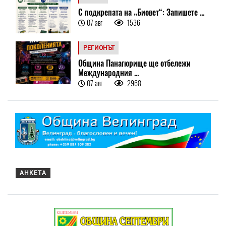
С подкрепата на „Биовет“: Запишете ...
07 авг
1536
РЕГИОНЪТ
Община Панагюрище ще отбележи
Международния ...
07 авг
2968
АНКЕТА