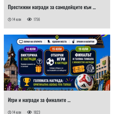
Престижни награди за самодейците към ...
14 юли
1756
Игри и награди за финалите ...
14 юли
1823