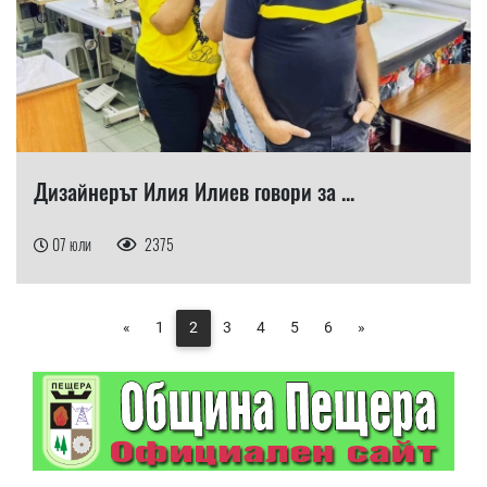
Дизайнерът Илия Илиев говори за ...
07 юли
2375
«
1
2
3
4
5
6
»