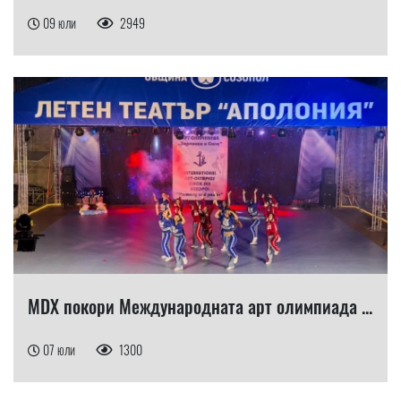
09 юли
2949
MDX покори Международната арт олимпиада ...
07 юли
1300