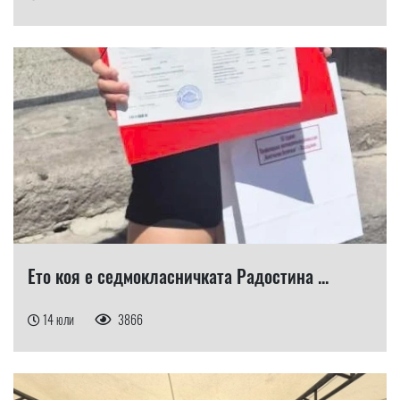
Ето коя е седмокласничката Радостина ...
14 юли
3866