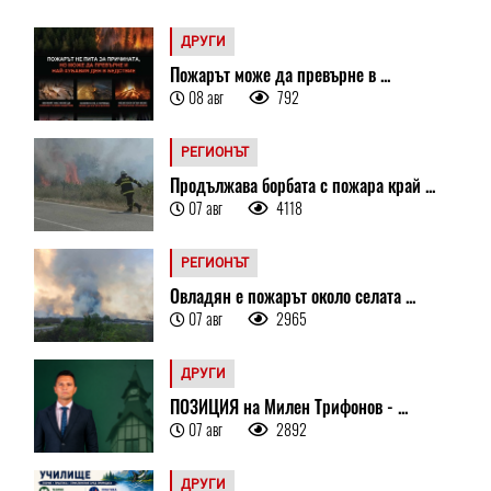
ДРУГИ
Пожарът може да превърне в ...
08 авг
792
РЕГИОНЪТ
Продължава борбата с пожара край ...
07 авг
4118
РЕГИОНЪТ
Овладян е пожарът около селата ...
07 авг
2965
ДРУГИ
ПОЗИЦИЯ на Милен Трифонов - ...
07 авг
2892
ДРУГИ