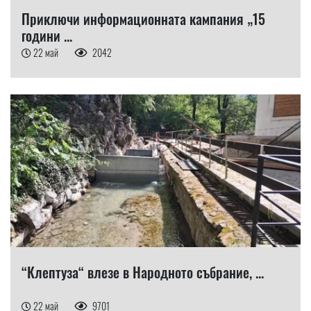
Приключи информационната кампания „15
години ...
22 май
2042
“Клептуза“ влезе в Народното събрание, ...
22 май
9701