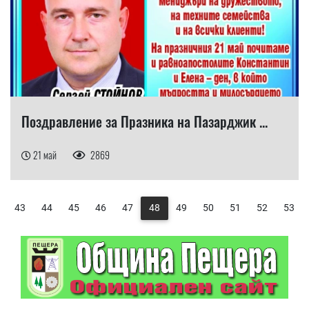
Поздравление за Празника на Пазарджик ...
21 май
2869
43
44
45
46
47
48
49
50
51
52
53