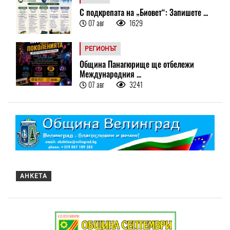
С подкрепата на „Биовет“: Запишете ...
07 авг
1629
РЕГИОНЪТ
Община Панагюрище ще отбележи
Международния ...
07 авг
3241
АНКЕТА