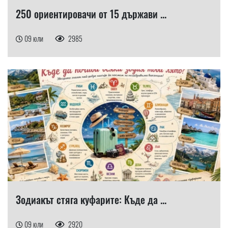
250 ориентировачи от 15 държави ...
09 юли
2985
Зодиакът стяга куфарите: Къде да ...
09 юли
2920