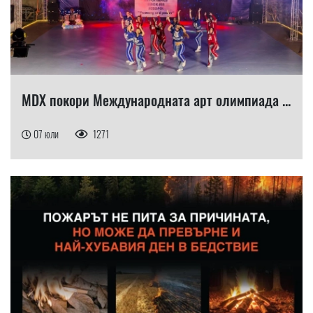
MDX покори Международната арт олимпиада ...
07 юли
1271