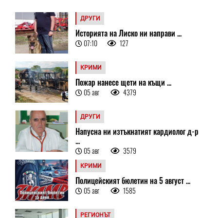
ДРУГИ
Историята на Лиско ни направи ...
07:10
127
КРИМИ
Пожар нанесе щети на къщи ...
05 авг
4379
ДРУГИ
Напусна ни изтъкнатият кардиолог д-р
...
05 авг
3579
КРИМИ
Полицейският бюлетин на 5 август ...
05 авг
1585
РЕГИОНЪТ