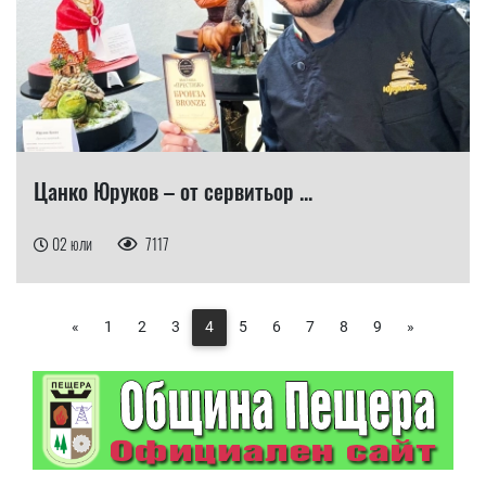
Цанко Юруков – от сервитьор ...
02 юли
7117
«
1
2
3
4
5
6
7
8
9
»