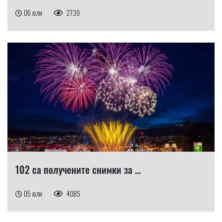
06 юли
2739
102 са получените снимки за ...
05 юли
4085