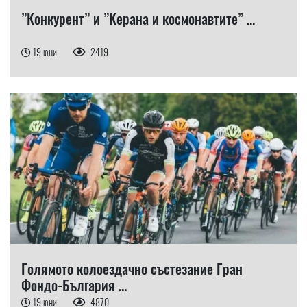
”Конкурент” и ”Керана и космонавтите” ...
19 юни
2419
Голямото колоездачно състезание Гран
Фондо-България ...
19 юни
4870