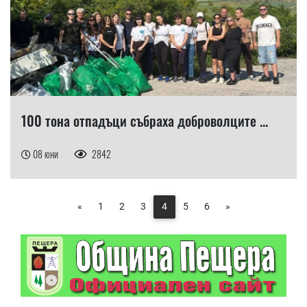
100 тона отпадъци събраха доброволците ...
08 юни
2842
«
1
2
3
4
5
6
»