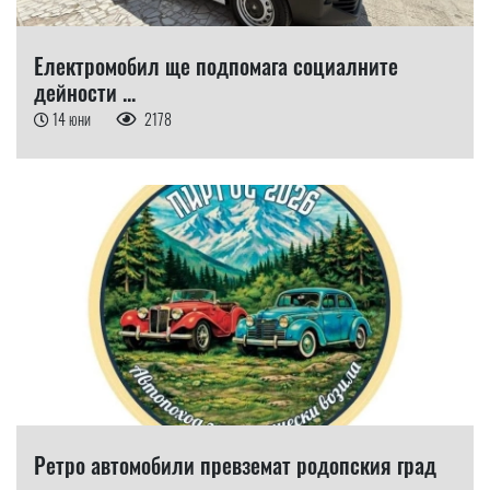
Електромобил ще подпомага социалните
дейности ...
14 юни
2178
Ретро автомобили превземат родопския град