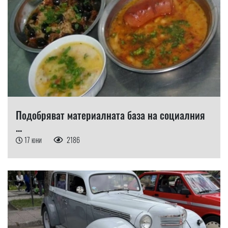
Подобряват материалната база на социалния
...
17 юни
2186