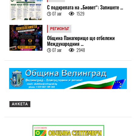
С подкрепата на „Биовет“: Запишете ...
07 авг
1529
РЕГИОНЪТ
Община Панагюрище ще отбележи
Международния ...
07 авг
2948
АНКЕТА