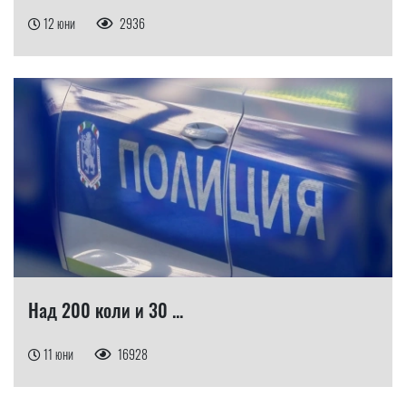
12 юни
2936
Над 200 коли и 30 ...
11 юни
16928