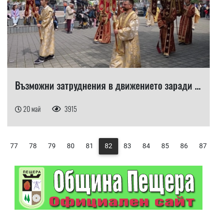
Възможни затруднения в движението заради ...
20 май
3915
77
78
79
80
81
82
83
84
85
86
87