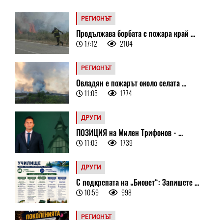
РЕГИОНЪТ
Продължава борбата с пожара край ...
17:12
2104
РЕГИОНЪТ
Овладян е пожарът около селата ...
11:05
1774
ДРУГИ
ПОЗИЦИЯ на Милен Трифонов - ...
11:03
1739
ДРУГИ
С подкрепата на „Биовет“: Запишете ...
10:59
998
РЕГИОНЪТ