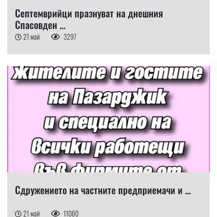
Септемврийци празнуват на днешния
Спасовден ...
21 май
3297
Сдружението на частните предприемачи и ...
21 май
11060