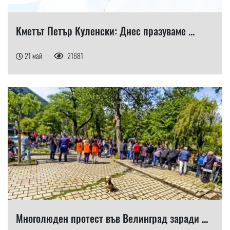
Кметът Петър Куленски: Днес празуваме ...
21 май
21681
Многолюден протест във Велинград заради ...