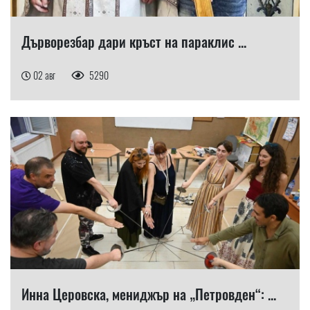
Дърворезбар дари кръст на параклис ...
02 авг
5290
Инна Церовска, мениджър на „Петровден“: ...