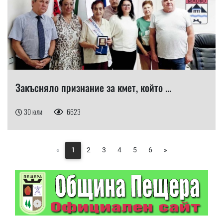
Закъсняло признание за кмет, който ...
30 юли
6623
«
1
2
3
4
5
6
»