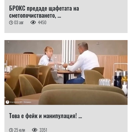
БРОКС предаде щафетата на
сметопочистването, ...
03 авг
4450
Това е фейк и манипулация! ...
25 юли
3351