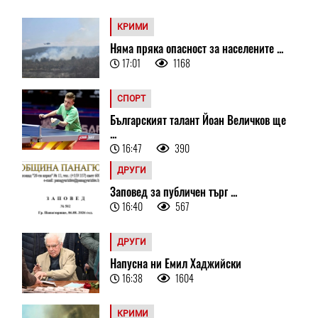
КРИМИ
Няма пряка опасност за населените ...
17:01
1168
СПОРТ
Българският талант Йоан Величков ще
...
16:47
390
ДРУГИ
Заповед за публичен търг ...
16:40
567
ДРУГИ
Напусна ни Емил Хаджийски
16:38
1604
КРИМИ