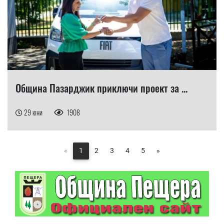
Община Пазарджик приключи проект за ...
29 юни
1908
«
1
2
3
4
5
»