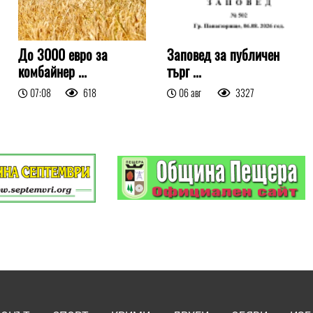
До 3000 евро за
Заповед за публичен
комбайнер ...
търг ...
07:08
618
06 авг
3327