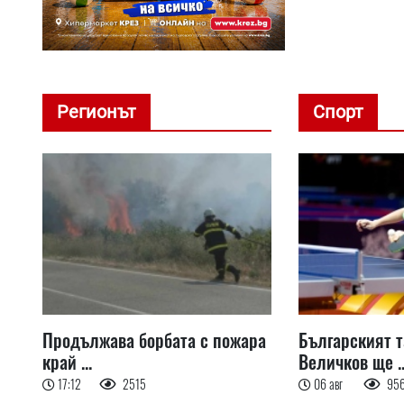
Регионът
Спорт
Продължава борбата с пожара
Българският 
край ...
Величков ще ..
17:12
2515
06 авг
95