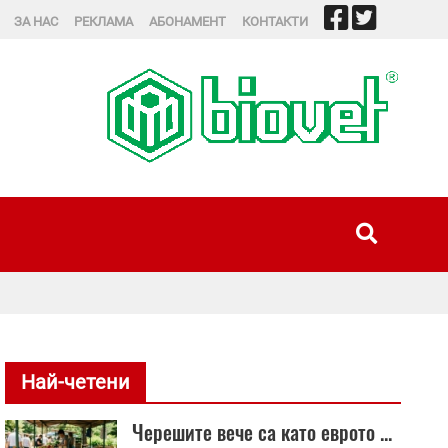
ЗА НАС
РЕКЛАМА
АБОНАМЕНТ
КОНТАКТИ
Четиристотин нови 
Най-четени
Черешите вече са като еврото ...