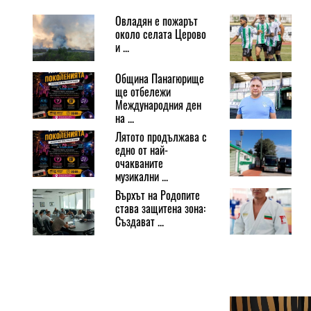
Овладян е пожарът
около селата Церово
и ...
Община Панагюрище
ще отбележи
Международния ден
на ...
Лятото продължава с
едно от най-
очакваните
музикални ...
Върхът на Родопите
става защитена зона:
Създават ...