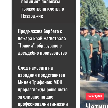
полиция“ положиха
тържествена клетва в
Пазарджик
Продължава борбата с
пожара край магистрала
"Тракия", образувано е
досъдебно производство
След намесата на
Previous
народния представител
Милен Трифонов: МОН
преразглежда решението
за сливане на две
ПАЗАРДЖИК
професионални гимназии
Четир