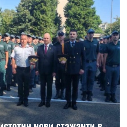
Next
истотин нови стажанти в