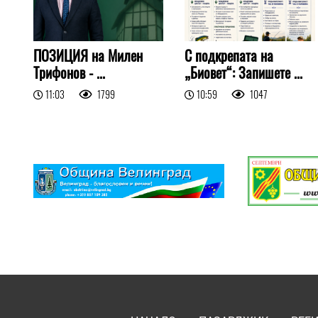
ПОЗИЦИЯ на Милен
С подкрепата на
Трифонов - ...
„Биовет“: Запишете ...
11:03
1799
10:59
1047