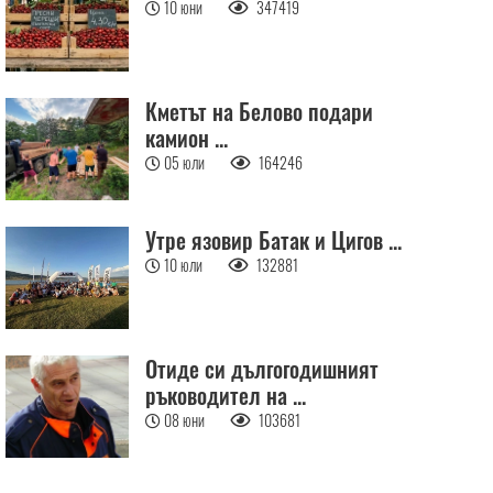
10 юни
347419
Кметът на Белово подари
камион ...
05 юли
164246
Утре язовир Батак и Цигов ...
10 юли
132881
Отиде си дългогодишният
ръководител на ...
08 юни
103681