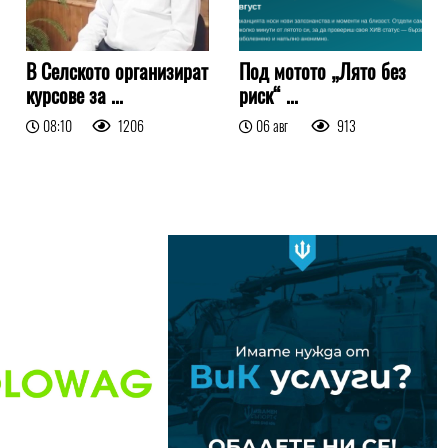
В Селското организират
Под мотото „Лято без
курсове за ...
риск“ ...
08:10
1206
06 авг
913