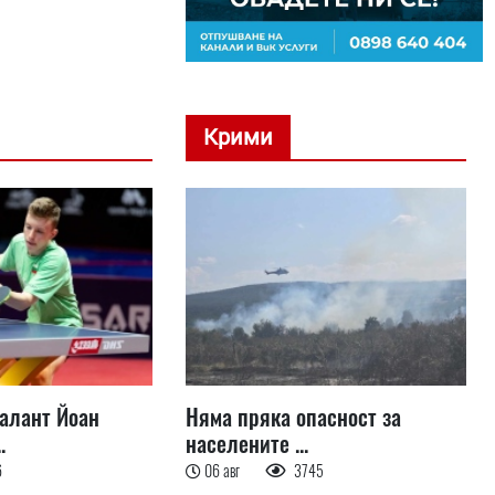
Крими
талант Йоан
Няма пряка опасност за
.
населените ...
6
06 авг
3745