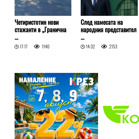
Четиристотин нови
След намесата на
стажанти в „Гранична
народния представител
...
...
17:17
1140
14:32
2153