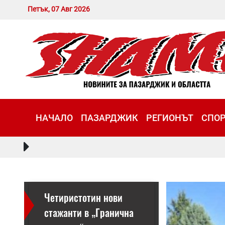
Петък, 07 Авг 2026
НАЧАЛО
ПАЗАРДЖИК
РЕГИОНЪТ
СПО
Четиристотин нови
стажанти в „Гранична