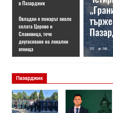
в Пазарджик
„Гран
търже
Овладян е пожарът около
селата Церово и
Паза
Славовица, тече
доугасяване на локални
огнища
17:17
1140
Пазарджик