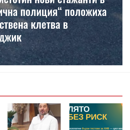
ична полиция“ положиха
ствена клетва в
рджик