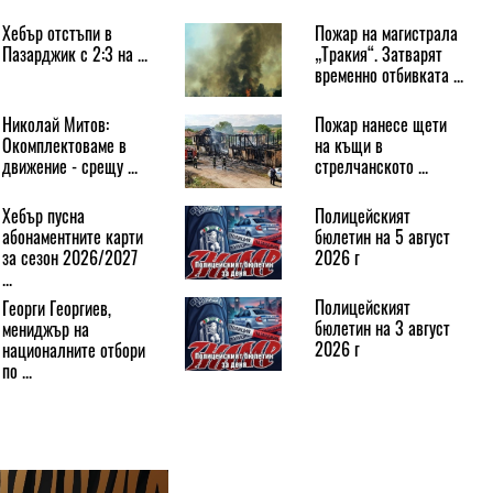
Хебър отстъпи в
Пожар на магистрала
Пазарджик с 2:3 на ...
„Тракия“. Затварят
временно отбивката ...
Николай Митов:
Пожар нанесе щети
Окомплектоваме в
на къщи в
движение - срещу ...
стрелчанското ...
Хебър пусна
Полицейският
абонаментните карти
бюлетин на 5 август
за сезон 2026/2027
2026 г
...
Полицейският
Георги Георгиев,
бюлетин на 3 август
мениджър на
2026 г
националните отбори
по ...