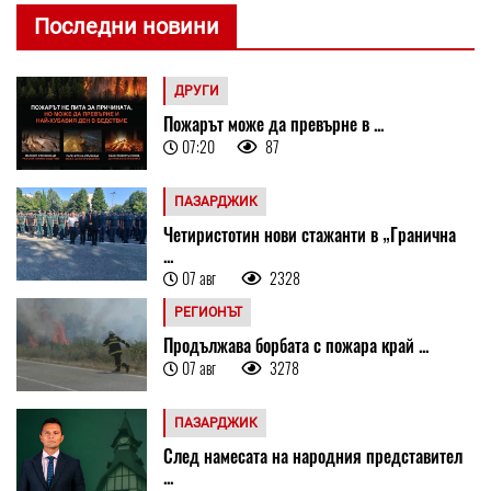
Последни новини
ДРУГИ
Пожарът може да превърне в ...
07:20
87
ПАЗАРДЖИК
Четиристотин нови стажанти в „Гранична
...
07 авг
2328
РЕГИОНЪТ
Продължава борбата с пожара край ...
07 авг
3278
ПАЗАРДЖИК
След намесата на народния представител
...