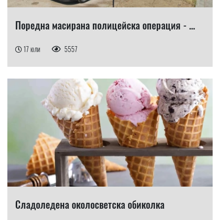
Поредна масирана полицейска операция - ...
17 юли
5557
Сладоледена околосветска обиколка