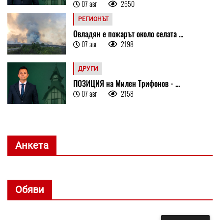
07 авг
2650
РЕГИОНЪТ
Овладян е пожарът около селата ...
07 авг
2198
ДРУГИ
ПОЗИЦИЯ на Милен Трифонов - ...
07 авг
2158
Анкета
Обяви