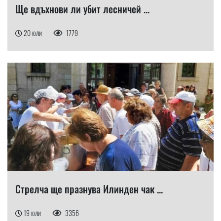
Ще вдъхнови ли убит лесничей ...
20 юли
1779
Стрелча ще празнува Илинден чак ...
19 юли
3356