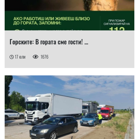
Горските: В гората сме гости! ...
17 юли
1676