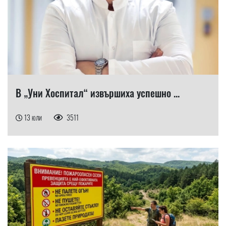
В „Уни Хоспитал“ извършиха успешно ...
13 юли
3511