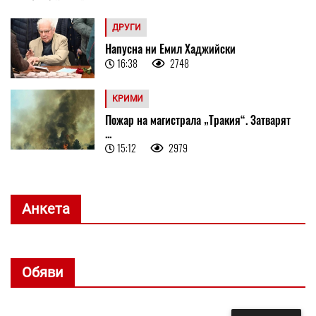
ДРУГИ
Напусна ни Емил Хаджийски
16:38
2748
КРИМИ
Пожар на магистрала „Тракия“. Затварят
...
15:12
2979
Анкета
Обяви