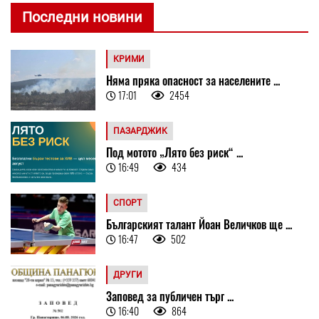
Последни новини
КРИМИ
Няма пряка опасност за населените ...
17:01
2454
ПАЗАРДЖИК
Под мотото „Лято без риск“ ...
16:49
434
СПОРТ
Българският талант Йоан Величков ще ...
16:47
502
ДРУГИ
Заповед за публичен търг ...
16:40
864