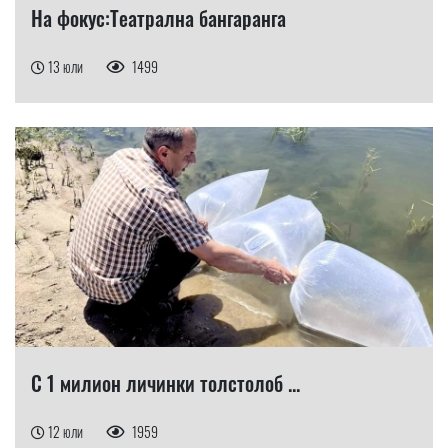
На фокус:Театрална бангаранга
13 юли
1499
С 1 милион личинки толстолоб ...
12 юли
1959