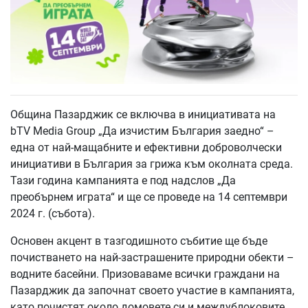
Община Пазарджик се включва в инициативата на
bTV Media Group „Да изчистим България заедно“ –
една от най-мащабните и ефективни доброволчески
инициативи в България за грижа към околната среда.
Тази година кампанията е под надслов „Да
преобърнем играта“ и ще се проведе на 14 септември
2024 г. (събота).
Основен акцент в тазгодишното събитие ще бъде
почистването на най-застрашените природни обекти –
водните басейни. Призоваваме всички граждани на
Пазарджик да започнат своето участие в кампанията,
като почистят около домовете си и междублоковите