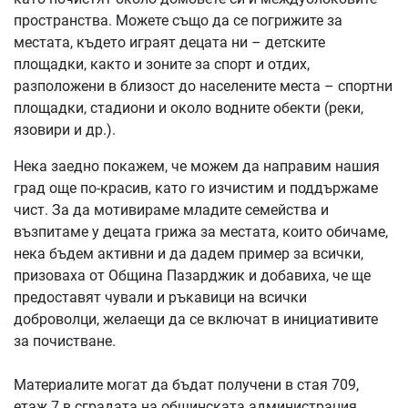
пространства. Можете също да се погрижите за
местата, където играят децата ни – детските
площадки, както и зоните за спорт и отдих,
разположени в близост до населените места – спортни
площадки, стадиони и около водните обекти (реки,
язовири и др.).
Нека заедно покажем, че можем да направим нашия
град още по-красив, като го изчистим и поддържаме
чист. За да мотивираме младите семейства и
възпитаме у децата грижа за местата, които обичаме,
нека бъдем активни и да дадем пример за всички,
призоваха от Община Пазарджик и добавиха, че ще
предоставят чували и ръкавици на всички
доброволци, желаещи да се включат в инициативите
за почистване.
Материалите могат да бъдат получени в стая 709,
етаж 7 в сградата на общинската администрация.